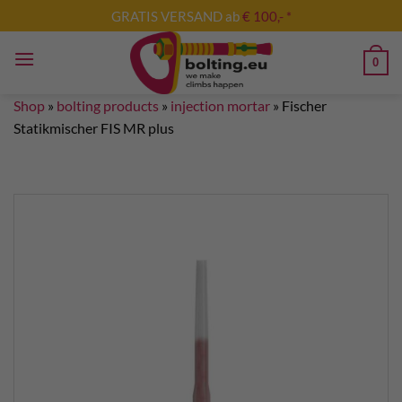
Skip
GRATIS VERSAND ab
€ 100,- *
to
content
0
Shop
»
bolting products
»
injection mortar
»
Fischer
Statikmischer FIS MR plus