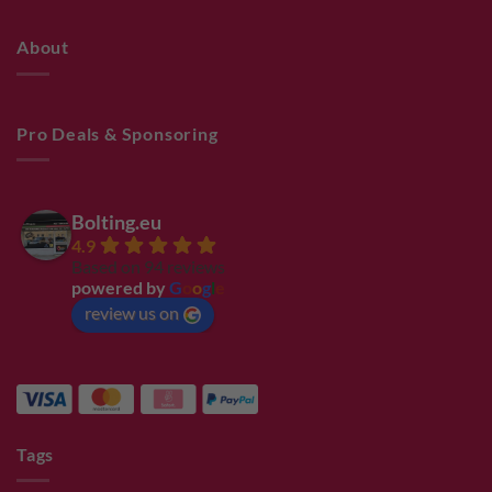
About
Pro Deals & Sponsoring
Bolting.eu
4.9
Based on 94 reviews
powered by
G
o
o
g
l
e
review us on
Tags