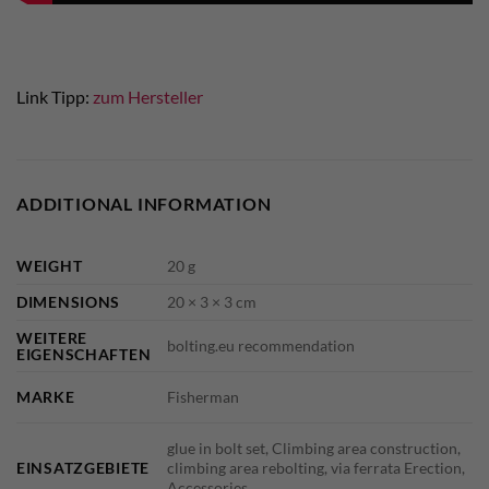
Link Tipp:
zum Hersteller
ADDITIONAL INFORMATION
WEIGHT
20 g
DIMENSIONS
20 × 3 × 3 cm
WEITERE
bolting.eu recommendation
EIGENSCHAFTEN
MARKE
Fisherman
glue in bolt set, Climbing area construction,
EINSATZGEBIETE
climbing area rebolting, via ferrata Erection,
Accessories