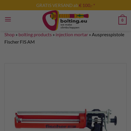
Skip
GRATIS VERSAND ab
€ 100,- *
to
content
0
Shop
»
bolting products
»
injection mortar
»
Auspresspistole
Fischer FIS AM