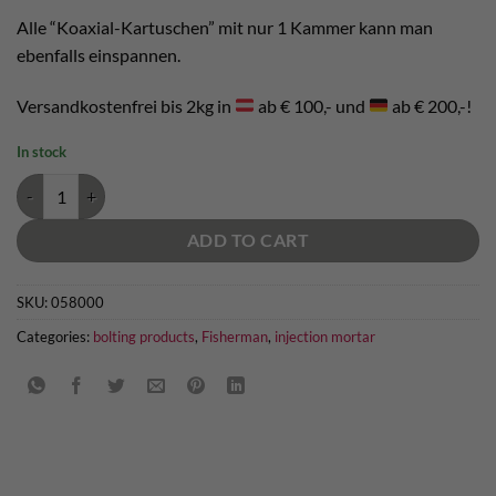
Alle “Koaxial-Kartuschen” mit nur 1 Kammer kann man
ebenfalls einspannen.
Versandkostenfrei bis 2kg in
ab € 100,- und
ab € 200,-!
In stock
Auspresspistole Fischer FIS AM quantity
ADD TO CART
SKU:
058000
Categories:
bolting products
,
Fisherman
,
injection mortar