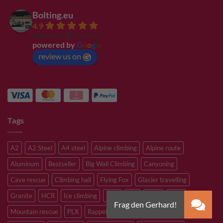
Bolting.eu
4.9
Based on 94 reviews
powered by
G
o
o
g
l
e
review us on
Tags
A2
A2 Steel
A4 steel
Alpine climbing
Alpine route
Aluminum
Bestseller
Big Wall Climbing
Canyoning
Cave rescue
Climbing hall
Flying Fox
Glacier travelling
Granite
HCR
Ice climbing
Inox
M8
M10
M12
Mountain rescue
PLX
Rappelling
Sandstone
Slacklining