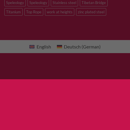
Speleology
Speleology
Stainless steel
Tibetan Bridge
Titanium
Top Rope
work at heights
zinc plated steel
English
Deutsch
(
German
)