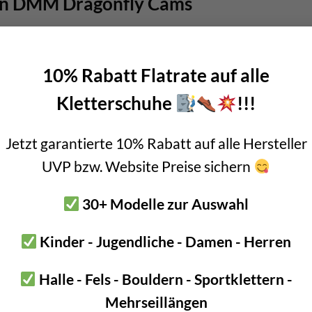
en DMM Dragonfly Cams
leinste Risse
ßen
10% Rabatt Flatrate auf alle
,,8mm – 22,5mm
Kletterschuhe
!!!
 #2, gelb #3, blau #4, grau #5, violett #6
6
Jetzt garantierte 10% Rabatt auf alle Hersteller
 9 kN
UVP bzw. Website Preise sichern
 – halten auch gut wenn etwas zu wenig bzw. zu weit geöffnet
mm Dynama Bandschlinge
30+ Modelle zur Auswahl
opf
Kinder - Jugendliche - Damen - Herren
itzen
s Stahldraht
Halle - Fels - Bouldern - Sportklettern -
mi am Trigger
Mehrseillängen