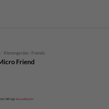
der Teleskop-Putzstöcke
Boulder accessories
Torque at expansion bolt
a climbing route
 and glue in bolt
What do expansion bolt think?
/
Klemmgeräte - Friends
icro Friend
incl. VAT
zzgl.
Versandkosten