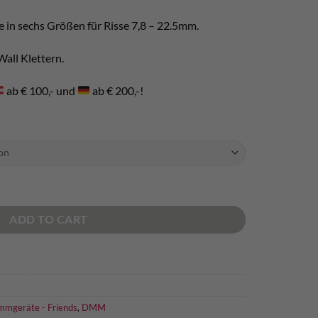
se in sechs Größen für Risse 7,8 – 22.5mm.
Wall Klettern.
ab € 100,- und
ab € 200,-!
ntity
ADD TO CART
mmgeräte - Friends
,
DMM