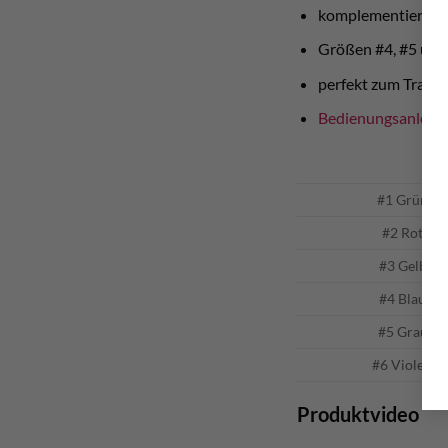
komplementieren 
Größen #4, #5 und
perfekt zum Trad, 
Bedienungsanleit
#1 Grün
#2 Rot
#3 Gelb
#4 Blau
#5 Grau
#6 Violett
Produktvideo