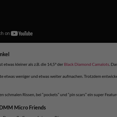
nkel
 etwas kleiner als z.B. die 14,5° der
Black Diamond Camalots
. Da
e etwas weniger und etwas weiter aufmachen. Trotzdem entwicke
den schmalen Rissen, bei “pockets” und “pin scars” ein super Featur
e DMM Micro Friends