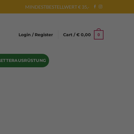
MINDESTBESTELLWERT € 35,-
Login / Register
Cart /
€
0,00
0
LETTERAUSRÜSTUNG
Abseilgeräte
Bandschlinge
Rock hammer
Geschenke für Kletterer
Climbing gloves
Kletterhelme
Kletter Trainingsbalken
Sicherungsgeräte
Seilsäcke
Seilrollen
 Eispickel – Eisgeräte
Eisschrauben
en
Steigeisen Ersatzteile – Zubehör
len
Skyhook Climbing