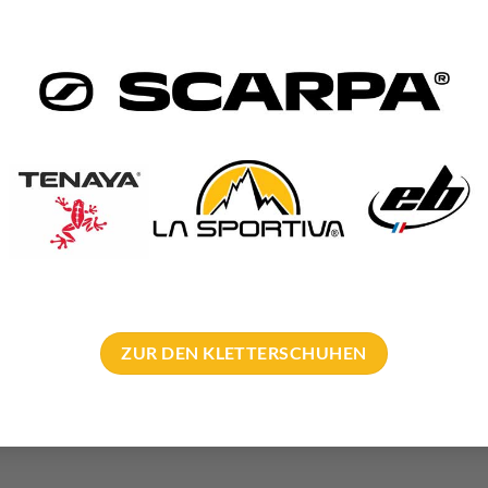
ein
Dragon Cam
Set von den Größen nach unten
 #6 überlappen mit 00 – 1 des größeren und breiteren Schwester
Techno und Big Wall Klettern
ung
Modell Übersichtstabelle
6 kN
55 Gramm
6 kN
56 Gramm
8 kN
65 Gramm
8 kN
67 Gramm
ZUR DEN KLETTERSCHUHEN
9 kN
70 Gramm
9 kN
73 Gramm