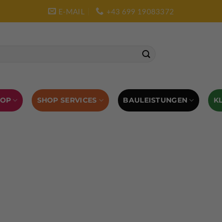
E-MAIL
+43 699 19083372
SHOP SERVICES
BAULEISTUNGEN
HOP
K
L AUSRÜSTUNG
BOULDERAUSRÜSTUNG
Abverkauf
Klettern
Chalkbag
Quickdraws
piton – Normal hook
 tool
Kletterführer
Kletterbekleidung
Klettergurte
tterschuhe
Kletterseil
Klettersteigsets
Klettertape
Reepschnur
Sicherungsbrillen
Selbstsicherungsschlinge
Eispickel
Eispickel Schutz
Hauen für Eisgeräte
Zubehör
ourengurte
LACD Biwaksack
Spaltenbergung
Steigeis
 hammer
Hand drill
Haulbag
Klemmkeile
Seilrol