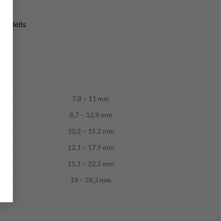
nmodells
7,8 – 11 mm
8,7 – 12,9 mm
10,2 – 15,2 mm
12,1 – 17,9 mm
15,1 – 22,5 mm
19 – 28,3 mm