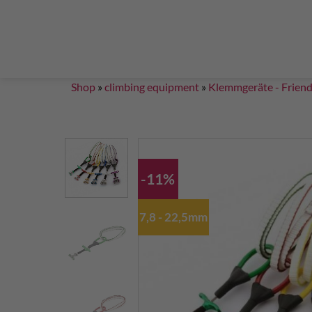
Steigklemmen – Seilklemmen
Boulder brushes
Chalkbag Bouldern
Chalk Klettern
Termine
EN 959 – UIAA 123 expansion bolt Standard
G
Set up a climbing route with expansion bolt
Set
Shop
»
climbing equipment
»
Klemmgeräte - Frien
-11%
7,8 - 22,5mm