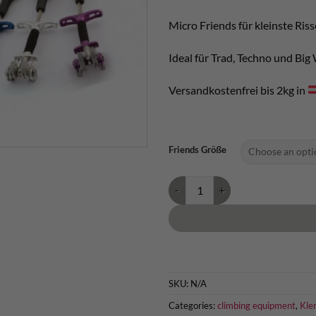
Micro Friends für kleinste Ris
Ideal für Trad, Techno und Big 
Versandkostenfrei bis 2kg in
Friends Größe
DMM Dragonfly Micro Friend qua
SKU:
N/A
Categories:
climbing equipment
,
Kle