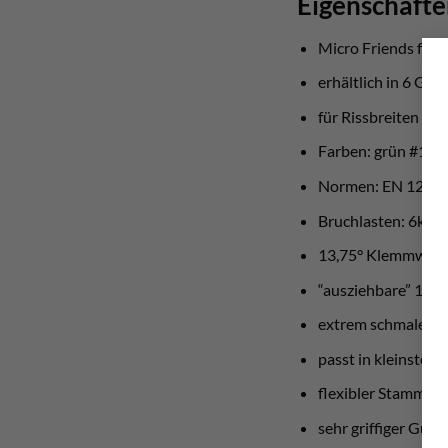
Eigenschaft
Micro Friends für k
erhältlich in 6 Grö
für Rissbreiten 7
Farben: grün #1, rot
Normen: EN 1227
Bruchlasten: 6kN –
13,75° Klemmwinkel
“ausziehbare” 11
extrem schmaler K
passt in kleinste R
flexibler Stamm au
sehr griffiger Gum