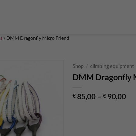
Boulderführer
Bouldermatten
Bouldertaschen
Boul
 Kurse & Buchung
Set up abseiling point
expansion bolt set
alvanic corrosion with expansion bolt
glue in bolt set
to bolt 
 up a climbing route with glue in bolt
Steel qualities at expansion bolt
ds
»
DMM Dragonfly Micro Friend
Shop
/
climbing equipment
DMM Dragonfly M
85,00
–
90,00
€
€