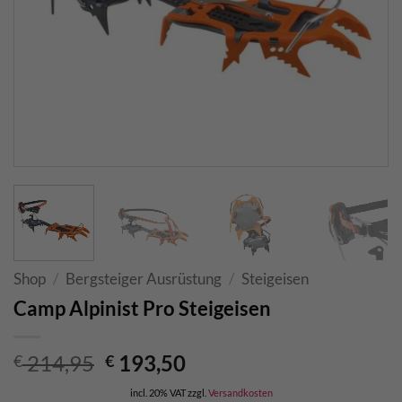
Shop
/
Bergsteiger Ausrüstung
/
Steigeisen
Camp Alpinist Pro Steigeisen
Original
Current
214,95
193,50
€
€
price
price
incl. 20% VAT
zzgl.
Versandkosten