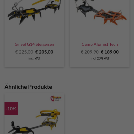
Grivel G14 Steigeisen
Camp Alpinist Tech
Original
Current
Original
Curren
€
225,00
€
205,00
€
209,90
€
189,00
price
price
price
price
incl. VAT
incl. 20% VAT
was:
is:
was:
is:
€ 225,00.
€ 205,00.
€ 209,90.
€ 189,0
Ähnliche Produkte
-10%