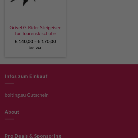
Grivel G-Rider Steigeisen
für Tourenskischuhe
€
140,00
–
€
170,00
incl. VAT
Infos zum Einkauf
bolting.eu Gutschein
About
Pro Deals & Sponsoring