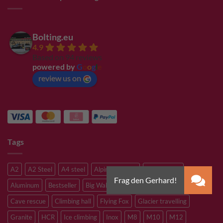
Bolting.eu
4.9
Based on 94 reviews
powered by
G
o
o
g
l
e
review us on
Tags
A2
A2 Steel
A4 steel
Alpine climbing
Alpine route
Aluminum
Bestseller
Big Wall Climbing
Canyoning
Cave rescue
Climbing hall
Flying Fox
Glacier travelling
Granite
HCR
Ice climbing
Inox
M8
M10
M12