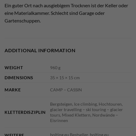
Ein guter Ort nach ausgiebigem Trocknen ist der Keller oder
eine Materialkammer. Schlecht sind Garage oder
Gartenschuppen.
ADDITIONAL INFORMATION
WEIGHT
960 g
DIMENSIONS
35 × 15 × 15 cm
MARKE
CAMP – CASSIN
Bergsteigen, Ice climbing, Hochtouren,
glacier travelling – ski touring – glacier
KLETTERDISZIPLIN
tours, Mixed Klettern, Nordwände –
Eisrinnen
bolting.eu Bestseller, bolting.eu
WEITERE