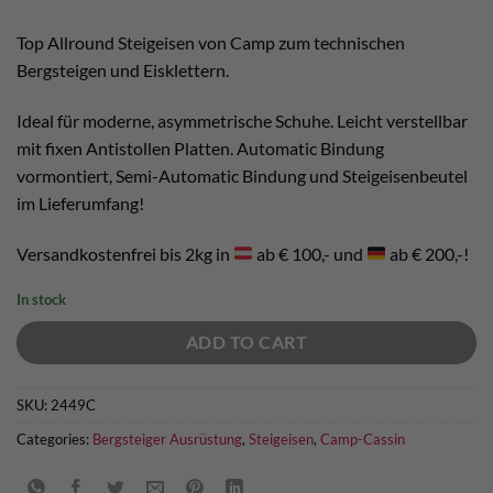
was:
is:
€ 214,95.
€ 193,50.
Top Allround Steigeisen von Camp zum technischen
Bergsteigen und Eisklettern.
Ideal für moderne, asymmetrische Schuhe. Leicht verstellbar
mit fixen Antistollen Platten. Automatic Bindung
vormontiert, Semi-Automatic Bindung und Steigeisenbeutel
im Lieferumfang!
Versandkostenfrei bis 2kg in
ab € 100,- und
ab € 200,-!
In stock
ADD TO CART
SKU:
2449C
Categories:
Bergsteiger Ausrüstung
,
Steigeisen
,
Camp-Cassin