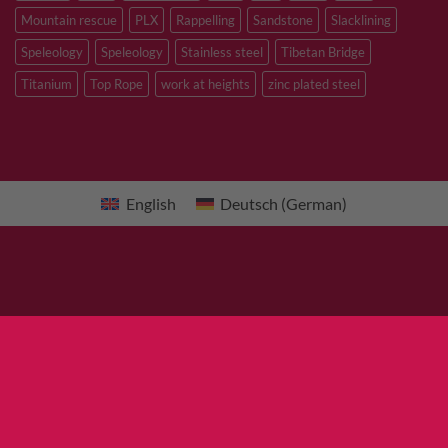
Mountain rescue
PLX
Rappelling
Sandstone
Slacklining
Speleology
Speleology
Stainless steel
Tibetan Bridge
Titanium
Top Rope
work at heights
zinc plated steel
English
Deutsch
(
German
)