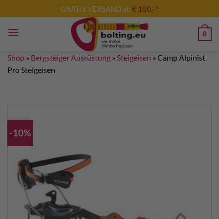
Skip
GRATIS VERSAND ab
€ 100,- *
to
content
0
Shop
»
Bergsteiger Ausrüstung
»
Steigeisen
»
Camp Alpinist
Pro Steigeisen
-10%