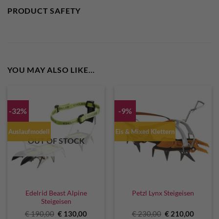
PRODUCT SAFETY
YOU MAY ALSO LIKE…
-32%
-9%
Auslaufmodell
Eis & Mixed Klettern
OUT OF STOCK
Edelrid Beast Alpine
Petzl Lynx Steigeisen
Steigeisen
Original
Current
Original
Curren
€
190,00
€
130,00
€
230,00
€
210,00