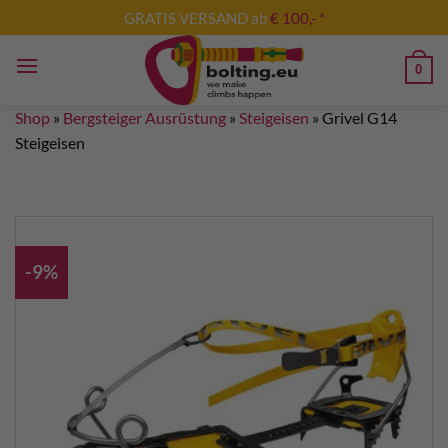
Skip
GRATIS VERSAND ab
€ 100,- *
to
content
0
Shop
»
Bergsteiger Ausrüstung
»
Steigeisen
»
Grivel G14
Steigeisen
-9%