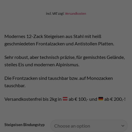
was:
is:
€ 225,00.
€ 205,00.
incl. VAT
zzgl.
Versandkosten
Modernes 12-Zack Steigeisen aus Stahl mit heiß
geschmiedeten Frontalzacken und Antistollen Platten.
Sehr robust, aber technisch präzise, für gemischtes Gelände,
steiles Eis und modernen Alpinismus.
Die Frontzacken sind tauschbar bzw. auf Monozacken
tauschbar.
Versandkostenfrei bis 2kg in
ab € 100,- und
ab € 200,-!
Steigeisen Bindungstyp