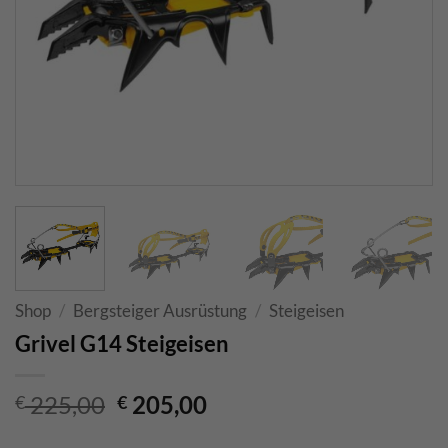
Shop
/
Bergsteiger Ausrüstung
/
Steigeisen
Grivel G14 Steigeisen
Original
Current
225,00
205,00
€
€
price
price