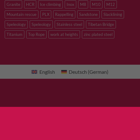
Granite
HCR
Ice climbing
Inox
M8
M10
M12
Mountain rescue
PLX
Rappelling
Sandstone
Slacklining
Speleology
Speleology
Stainless steel
Tibetan Bridge
Titanium
Top Rope
work at heights
zinc plated steel
English
Deutsch
(
German
)