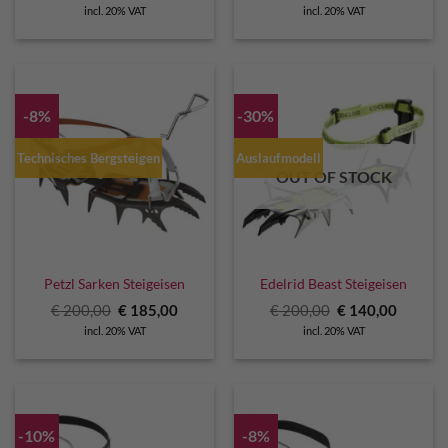
price
price
price
price
incl. 20% VAT
incl. 20% VAT
was:
is:
was:
is:
€ 190,00.
€ 130,00.
€ 230,00.
€ 210,0
-8%
-30%
Technisches Bergsteigen
Auslaufmodell
OUT OF STOCK
Petzl Sarken Steigeisen
Edelrid Beast Steigeisen
Original
Current
Original
Curren
€
200,00
€
185,00
€
200,00
€
140,00
price
price
price
price
incl. 20% VAT
incl. 20% VAT
was:
is:
was:
is:
€ 200,00.
€ 185,00.
€ 200,00.
€ 140,0
-10%
-8%