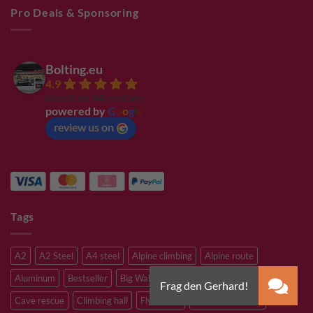
Pro Deals & Sponsoring
Bolting.eu
4.9
Based on 94 reviews
powered by
G
o
o
g
l
e
review us on
Tags
A2
A2 Steel
A4 steel
Alpine climbing
Alpine route
Aluminum
Bestseller
Big Wall Climbing
Canyoning
Cave rescue
Climbing hall
Flying Fox
Glacier travelling