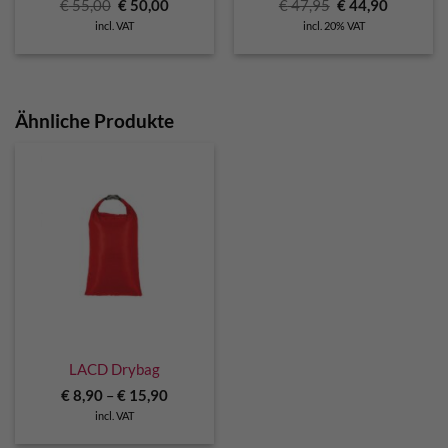
Original
Current
Original
Current
€
55,00
€
50,00
€
47,95
€
44,90
price
price
price
price
incl. VAT
incl. 20% VAT
was:
is:
was:
is:
€ 55,00.
€ 50,00.
€ 47,95.
€ 44,90.
Ähnliche Produkte
LACD Drybag
€
8,90
–
€
15,90
incl. VAT