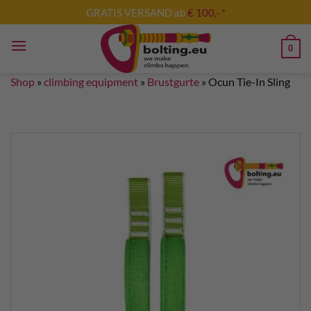
Skip
GRATIS VERSAND ab
€ 100,- *
to
content
0
Shop
»
climbing equipment
»
Brustgurte
»
Ocun Tie-In Sling