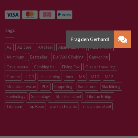
Tags
A2
A2 Steel
A4 steel
Alpine climbing
Alpine route
Aluminum
Bestseller
Big Wall Climbing
Canyoning
Cave rescue
Climbing hall
Flying Fox
Glacier travelling
Granite
HCR
Ice climbing
Inox
M8
M10
M12
Mountain rescue
PLX
Rappelling
Sandstone
Slacklining
Speleology
Speleology
Stainless steel
Tibetan Bridge
Titanium
Top Rope
work at heights
zinc plated steel