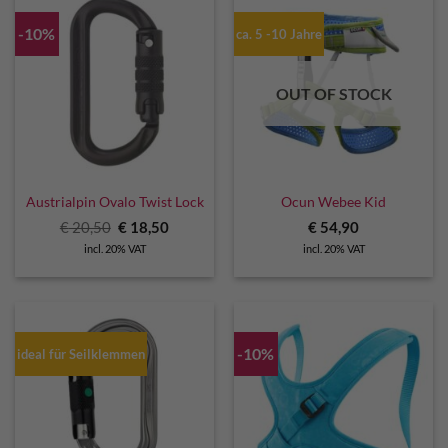
-10%
ca. 5 -10 Jahre
OUT OF STOCK
Austrialpin Ovalo Twist Lock
Ocun Webee Kid
Original
Current
€
20,50
€
18,50
€
54,90
price
price
incl. 20% VAT
incl. 20% VAT
was:
is:
€ 20,50.
€ 18,50.
-10%
ideal für Seilklemmen