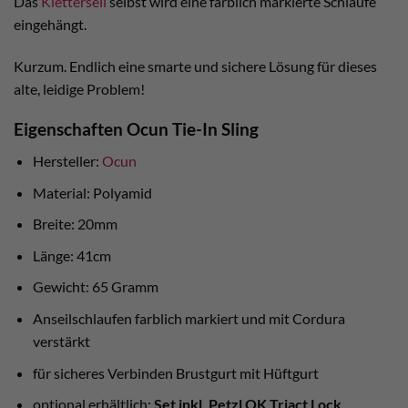
Das
Kletterseil
selbst wird eine farblich markierte Schlaufe
eingehängt.
Kurzum. Endlich eine smarte und sichere Lösung für dieses
alte, leidige Problem!
Eigenschaften Ocun Tie-In Sling
Hersteller:
Ocun
Material: Polyamid
Breite: 20mm
Länge: 41cm
Gewicht: 65 Gramm
Anseilschlaufen farblich markiert und mit Cordura
verstärkt
für sicheres Verbinden Brustgurt mit Hüftgurt
optional erhältlich:
Set inkl. Petzl OK Triact Lock