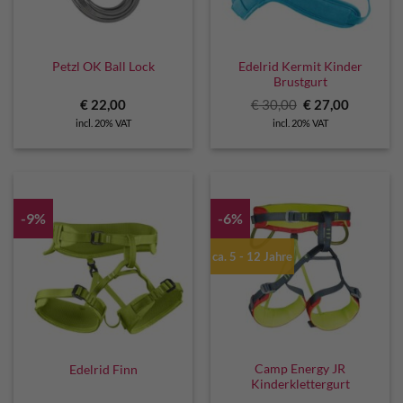
Edelrid Kermit Kinder
Petzl OK Ball Lock
Brustgurt
Original
Current
€
22,00
€
30,00
€
27,00
price
price
incl. 20% VAT
incl. 20% VAT
was:
is:
€ 30,00.
€ 27,00.
-9%
-6%
ca. 5 - 12 Jahre
Camp Energy JR
Edelrid Finn
Kinderklettergurt