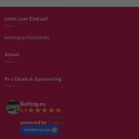
Infos zum Einkauf
bolting.eu Gutschein
About
Pro Deals & Sponsoring
Bolting.eu
4.9
Based on 94 reviews
powered by
G
o
o
g
l
e
review us on