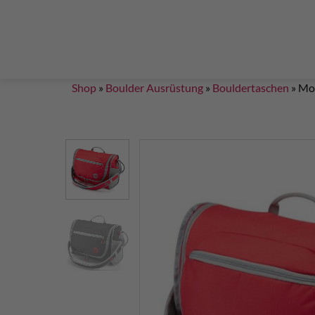
Steigklemmen – Seilklemmen
Boulder brushes
Chalkbag Bouldern
Chalk Klettern
Termine
EN 959 – UIAA 123 expansion bolt Standard
G
Set up a climbing route with expansion bolt
Set
Shop
»
Boulder Ausrüstung
»
Bouldertaschen
»
Moo