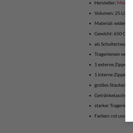
Hersteller:
Moon C
Volumen: 25 Liter
Material: widersta
Gewicht: 650 Gr
als Schultertasch
Trageriemen verst
1 externe Zipper-T
1 interne Zipper-T
großes Staufach mi
Getränketasche a
starker Trageriem
Farben: rot und sc