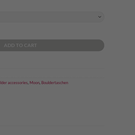
ADD TO CART
lder accessories
,
Moon
,
Bouldertaschen