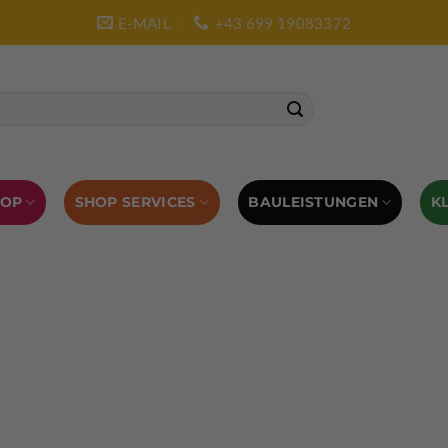
E-MAIL
+43 699 19083372
SHOP SERVICES
BAULEISTUNGEN
HOP
K
L AUSRÜSTUNG
BOULDERAUSRÜSTUNG
Abverkauf
Klettern
Chalkbag
Quickdraws
piton – Normal hook
 tool
Kletterführer
Kletterbekleidung
Klettergurte
tterschuhe
Kletterseil
Klettersteigsets
Klettertape
Reepschnur
Sicherungsbrillen
Selbstsicherungsschlinge
Eispickel
Eispickel Schutz
Hauen für Eisgeräte
Zubehör
ourengurte
LACD Biwaksack
Spaltenbergung
Steigeis
 hammer
Hand drill
Haulbag
Klemmkeile
Seilrol