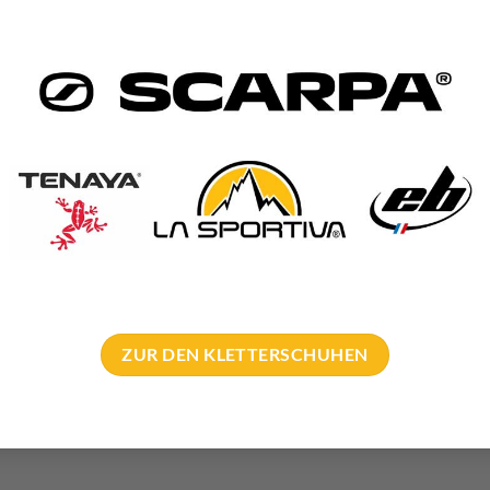
limbing
ndsfähiges, Rippstop-Nylon
amm
e oder Rucksack verwendbar
aubar
asche
asche
t 2 Kletterschuh Abteilen
ußen
ZUR DEN KLETTERSCHUHEN
en
hwarz