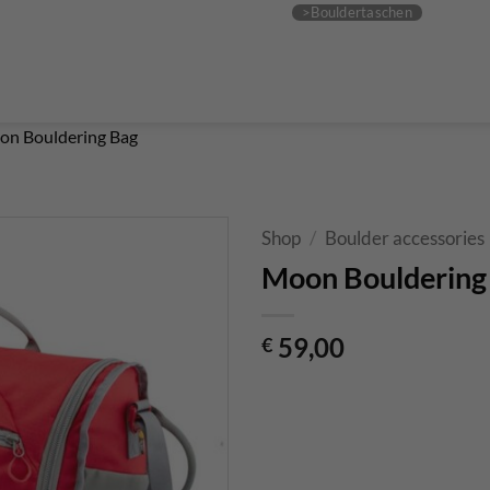
Boulderführer
Bouldermatten
Bouldertaschen
Boul
 Kurse & Buchung
Set up abseiling point
expansion bolt set
alvanic corrosion with expansion bolt
glue in bolt set
to bolt 
 up a climbing route with glue in bolt
Steel qualities at expansion bolt
n Bouldering Bag
Shop
/
Boulder accessories
Moon Bouldering
59,00
€