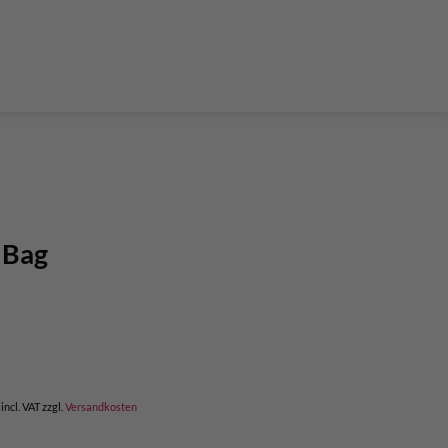
der Teleskop-Putzstöcke
Boulder accessories
Torque at expansion bolt
a climbing route
 and glue in bolt
What do expansion bolt think?
 Bag
incl. VAT
zzgl.
Versandkosten