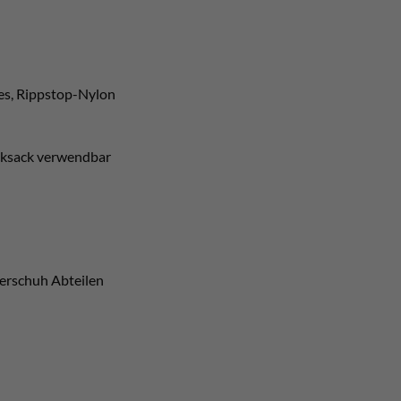
es, Rippstop-Nylon
ucksack verwendbar
terschuh Abteilen