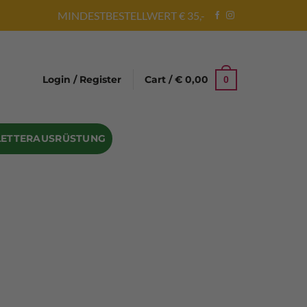
MINDESTBESTELLWERT € 35,-
Login / Register
Cart /
€
0,00
0
LETTERAUSRÜSTUNG
Abseilgeräte
Bandschlinge
Rock hammer
Geschenke für Kletterer
Climbing gloves
Kletterhelme
Kletter Trainingsbalken
Sicherungsgeräte
Seilsäcke
Seilrollen
 Eispickel – Eisgeräte
Eisschrauben
en
Steigeisen Ersatzteile – Zubehör
len
Skyhook Climbing