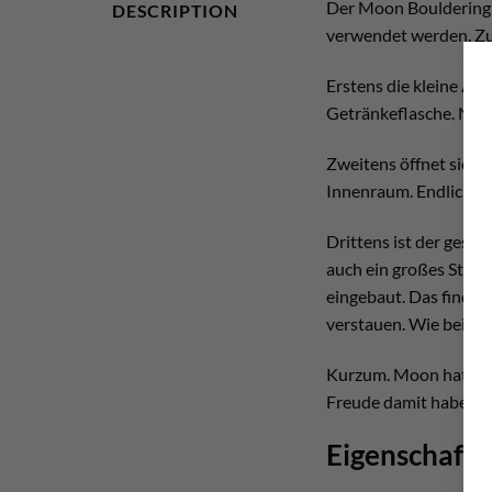
Der Moon Bouldering B
DESCRIPTION
verwendet werden. Zud
Erstens die kleine Auß
Getränkeflasche. Natü
Zweitens öffnet sich 
Innenraum. Endlich je
Drittens ist der gesa
auch ein großes Staufa
eingebaut. Das finden 
verstauen. Wie beispie
Kurzum. Moon hat hier 
Freude damit haben!
Eigenschaft