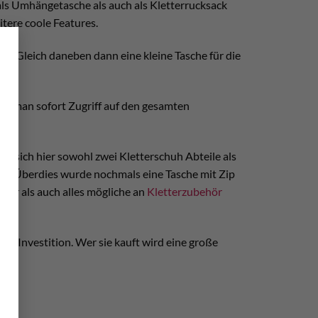
als Umhängetasche als auch als Kletterrucksack
tere coole Features.
×
atz. Gleich daneben dann eine kleine Tasche für die
at man sofort Zugriff auf den gesamten
n sich hier sowohl zwei Kletterschuh Abteile als
z. Überdies wurde nochmals eine Tasche mit Zip
hrer als auch alles mögliche an
Kletterzubehör
per Investition. Wer sie kauft wird eine große