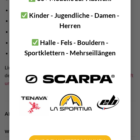
Höhenarbeiten
Kinder - Jugendliche - Damen -
Alpinklettern
Herren
als Sicherungshandschuhe
Halle - Fels - Bouldern -
als Boulderhandschuh – um Finger warm zu halten
Sportklettern - Mehrseillängen
Eisklettern
Link Tipp: Entdecke mit deinen neuen Handschuhen einen
der schönsten Klettersteige Kärntens: den
Klettersteig “Luft
unter den Sohlen”
am Millstätter See
ADDITIONAL INFORMATION
WEIGHT
N/A