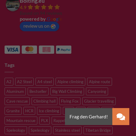
Bolting.eu
4.9
Based on 94 reviews
powered by
G
o
o
g
l
e
review us on
Tags
A2
A2 Steel
A4 steel
Alpine climbing
Alpine route
Aluminum
Bestseller
Big Wall Climbing
Canyoning
Cave rescue
Climbing hall
Flying Fox
Glacier travelling
Granite
HCR
Ice climbing
Inox
M8
M10
M12
Mountain rescue
PLX
Rappelling
Sandstone
Slacklining
Speleology
Speleology
Stainless steel
Tibetan Bridge