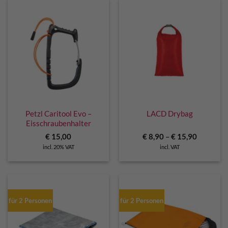
Petzl Caritool Evo –
LACD Drybag
Eisschraubenhalter
€
15,00
€
8,90
–
€
15,90
incl. 20% VAT
incl. VAT
für 2 Personen
für 2 Personen