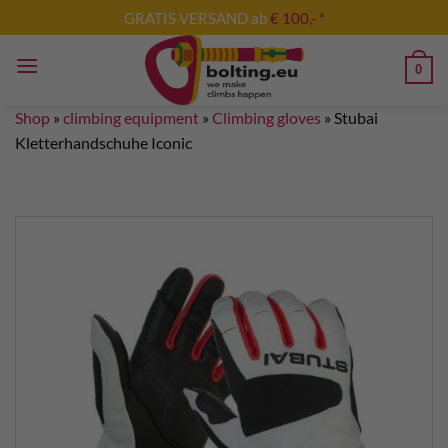
Skip
GRATIS VERSAND ab
€ 100,- *
to
content
0
Shop
»
climbing equipment
»
Climbing gloves
»
Stubai
Kletterhandschuhe Iconic