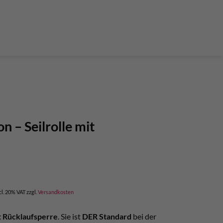
der Teleskop-Putzstöcke
Boulder accessories
Torque at expansion bolt
a climbing route
 and glue in bolt
What do expansion bolt think?
n – Seilrolle mit
rent
e
cl. 20% VAT
zzgl.
Versandkosten
,00.
it Rücklaufsperre
. Sie ist
DER Standard
bei der