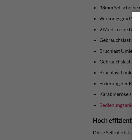
38mm Seilscheibe 
Wirkungsgrad 91
2 Modi: reine Umle
Gebrauchslast Uml
Bruchlast Umlenkr
Gebrauchslast Uml
Bruchlast Umlenkro
Fixierung der Kl
Karabineröse spezie
Bedienungsanleit
Hoch effiziente S
Diese Seilrolle ist de