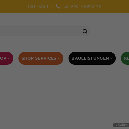
E-MAIL
+43 699 19083372
SHOP SERVICES
BAULEISTUNGEN
HOP
K
L AUSRÜSTUNG
BOULDERAUSRÜSTUNG
Abverkauf
Klettern
Chalkbag
Quickdraws
piton – Normal hook
 tool
Kletterführer
Kletterbekleidung
Klettergurte
tterschuhe
Kletterseil
Klettersteigsets
Klettertape
Reepschnur
Sicherungsbrillen
Selbstsicherungsschlinge
Eispickel
Eispickel Schutz
Hauen für Eisgeräte
Zubehör
ourengurte
LACD Biwaksack
Spaltenbergung
Steigeis
 hammer
Hand drill
Haulbag
Klemmkeile
Seilrol