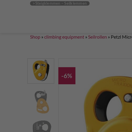
Steigklemmen – Seilklemmen
Boulder brushes
Chalkbag Bouldern
Chalk Klettern
Termine
EN 959 – UIAA 123 expansion bolt Standard
G
Set up a climbing route with expansion bolt
Set
Shop
»
climbing equipment
»
Seilrollen
»
Petzl Micr
-6%