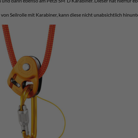
n und dann ebenso am Petzl SM´D Karabiner. Dieser hat hierfür eb
on Seilrolle mit Karabiner, kann diese nicht unabsichtlich hinunte