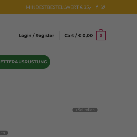
MINDESTBESTELLWERT € 35,-
Login / Register
Cart /
€
0,00
0
LETTERAUSRÜSTUNG
Abseilgeräte
Bandschlinge
Rock hammer
Geschenke für Kletterer
Climbing gloves
Kletterhelme
Kletter Trainingsbalken
Sicherungsgeräte
Seilsäcke
Seilrollen
 Eispickel – Eisgeräte
Eisschrauben
en
Steigeisen Ersatzteile – Zubehör
len
Skyhook Climbing