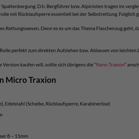
 Spaltenbergung. D.h. Bergführer bzw. Alpinisten tragen im verglet
rolle mit Rücklaufsperre essentiell bei der Selbstrettung. Folglich g
es Rettungswesen. Denn es es um das Thema Flaschenzug geht, dann
e Rolle perfekt zum direkten Aufziehen bzw. Ablassen von leichten
 Version kaufen will, sollte sich übrigens die “
Nano Traxion
” ansc
n Micro Traxion
e), Edelstahl (Scheibe, Rücklaufsperre, Karabineröse)
m
sser 8 – 11mm