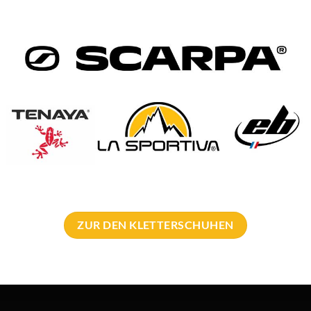
der Krafteinsatz “effizient”. Denn darunter versteht man auch die 
ion von Petzl als super verwendbar bei Eis und Schnee heraus geste
extrem gut.
r euch ein Produktvideo. Darin seht ihr, wie die Seilrolle mit Rü
 abgenommen.
ZUR DEN KLETTERSCHUHEN