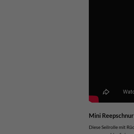
Mini Reepschnur 
Diese Seilrolle mit Rü