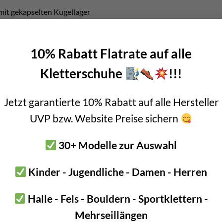
mit gekapselten Kugellager
%
nkrolle bzw. Umlenkrolle mit
R
ück
l
auf
s
perre
RLS
10% Rabatt Flatrate auf alle
enkrolle: 5kN
Kletterschuhe
!!!
olle: 15kN
enkrolle + RLS: 2,5kN
Jetzt garantierte 10% Rabatt auf alle Hersteller
lle + RLS: 4kN
UVP bzw. Website Preise sichern
emmnocken
30+ Modelle zur Auswahl
ll für Petzl
SM´D Twist Lock
bzw.
Petzl SM´D Screw Lock
ung
Kinder - Jugendliche - Damen - Herren
eilrolle mit Rücklaufsperre
Halle - Fels - Bouldern - Sportklettern -
swegen so effizient, weil sie ein “gekapseltes” Kugellager hat. Somi
Mehrseillängen