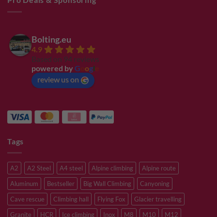
Bolting.eu
4.9
Based on 94 reviews
powered by
G
o
o
g
l
e
review us on
Tags
A2
A2 Steel
A4 steel
Alpine climbing
Alpine route
Aluminum
Bestseller
Big Wall Climbing
Canyoning
Cave rescue
Climbing hall
Flying Fox
Glacier travelling
Granite
HCR
Ice climbing
Inox
M8
M10
M12