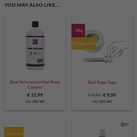
YOU MAY ALSO LIKE…
-9%
1,8cm x 10m
Beal Seilwaschmittel Rope
Beal Rope Tape
Cleaner
Original
Current
€
15,99
€
9,90
€
9,00
price
price
incl. 20% VAT
incl. 20% VAT
was:
is:
€ 9,90.
€ 9,00.
Top Seller