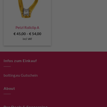
Petzl Rollclip A
€
45,00
–
€
54,00
incl. VAT
Infos zum Einkauf
bolting.eu Gutschein
About
Pro Deals & Sponsoring