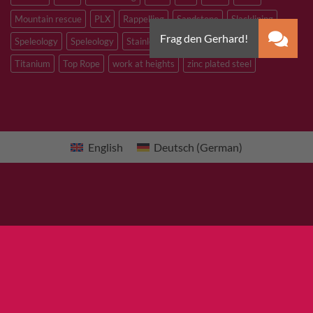
Mountain rescue
PLX
Rappelling
Sandstone
Slacklining
Speleology
Speleology
Stainless steel
Tibetan Bridge
Titanium
Top Rope
work at heights
zinc plated steel
English
Deutsch
(
German
)