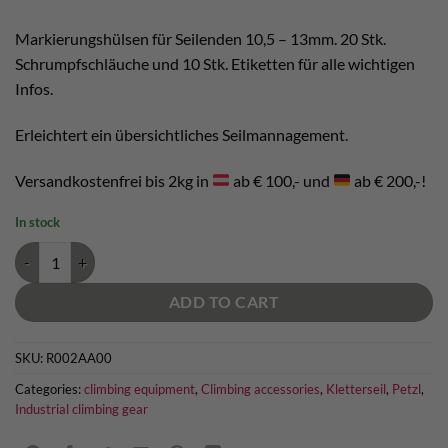
Markierungshülsen für Seilenden 10,5 – 13mm. 20 Stk.
Schrumpfschläuche und 10 Stk. Etiketten für alle wichtigen
Infos.
Erleichtert ein übersichtliches Seilmannagement.
Versandkostenfrei bis 2kg in
ab € 100,- und
ab € 200,-!
In stock
Petzl Markierungshülsen für Seilenden quantity
ADD TO CART
SKU:
R002AA00
Categories:
climbing equipment
,
Climbing accessories
,
Kletterseil
,
Petzl
,
Industrial climbing gear