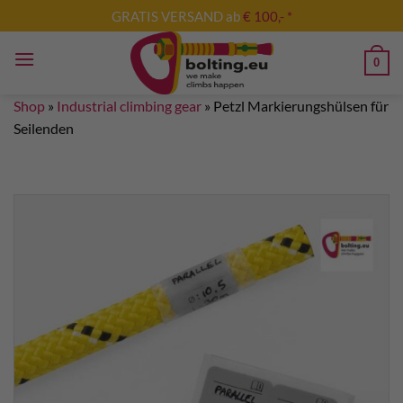
Skip
GRATIS VERSAND ab
€ 100,- *
to
content
0
Shop
»
Industrial climbing gear
»
Petzl Markierungshülsen für
Seilenden