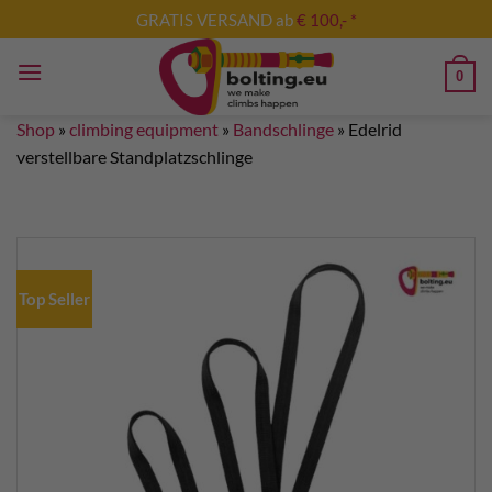
Skip
GRATIS VERSAND ab
€ 100,- *
to
content
0
Shop
»
climbing equipment
»
Bandschlinge
»
Edelrid
verstellbare Standplatzschlinge
Top Seller