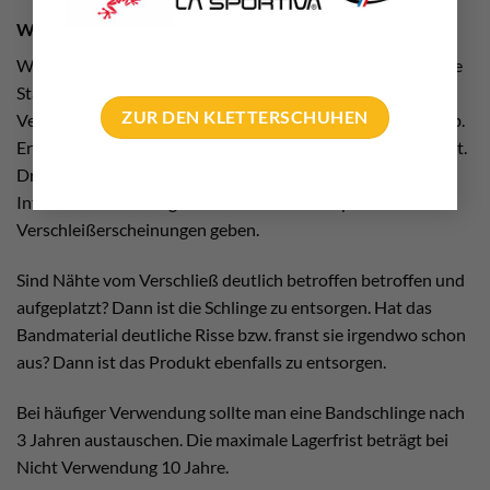
Wann ist sie auszutauschen?
Wie jede andere Bandschlinge erreicht auch die verstellbare
Standplatzschlinge irgendwann einmal ihre maximale
ZUR DEN KLETTERSCHUHEN
Verwendungsdauer. Diese hängt von mehreren Faktoren ab.
Erstens der Intensität der Nutzung. Zweitens der Häufigkeit.
Drittens der Dauer der jeweiligen Kombination aus
Intensität und Häufigkeit. D.h. früher oder später wird es
Verschleißerscheinungen geben.
Sind Nähte vom Verschließ deutlich betroffen betroffen und
aufgeplatzt? Dann ist die Schlinge zu entsorgen. Hat das
Bandmaterial deutliche Risse bzw. franst sie irgendwo schon
aus? Dann ist das Produkt ebenfalls zu entsorgen.
Bei häufiger Verwendung sollte man eine Bandschlinge nach
3 Jahren austauschen. Die maximale Lagerfrist beträgt bei
Nicht Verwendung 10 Jahre.