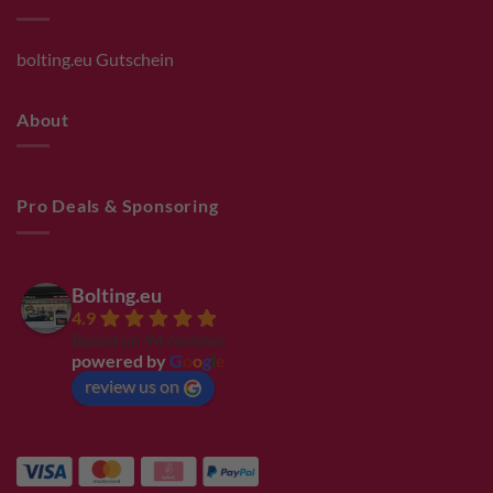
bolting.eu Gutschein
About
Pro Deals & Sponsoring
Bolting.eu
4.9
Based on 94 reviews
powered by
G
o
o
g
l
e
review us on