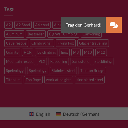
Tags
A2
A2 Steel
A4 steel
Alpine climbing
Alpine route
Aluminum
Bestseller
Big Wall Climbing
Canyoning
Cave rescue
Climbing hall
Flying Fox
Glacier travelling
Granite
HCR
Ice climbing
Inox
M8
M10
M12
Mountain rescue
PLX
Rappelling
Sandstone
Slacklining
Speleology
Speleology
Stainless steel
Tibetan Bridge
Titanium
Top Rope
work at heights
zinc plated steel
English
Deutsch
(
German
)