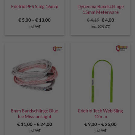
Edelrid PES Sling 16mm
Dyneema Bandschlinge
15mm Meterware
Original
Current
€
5,00
–
€
13,00
€
4,19
€
4,00
price
price
incl. VAT
incl. 20% VAT
was:
is:
€ 4,19.
€ 4,00.
8mm Bandschlinge Blue
Edelrid Tech Web Sling
Ice Mission Light
12mm
€
11,00
–
€
24,00
€
9,00
–
€
25,00
incl. VAT
incl. VAT