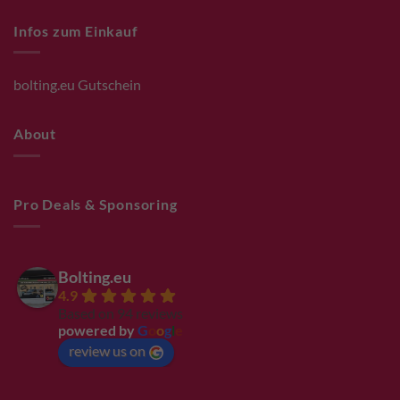
Infos zum Einkauf
bolting.eu Gutschein
About
Pro Deals & Sponsoring
Bolting.eu
4.9
Based on 94 reviews
powered by
G
o
o
g
l
e
review us on