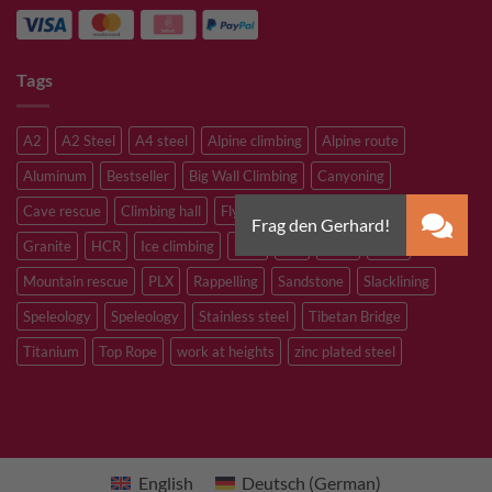
Tags
A2
A2 Steel
A4 steel
Alpine climbing
Alpine route
Aluminum
Bestseller
Big Wall Climbing
Canyoning
Cave rescue
Climbing hall
Flying Fox
Glacier travelling
Granite
HCR
Ice climbing
Inox
M8
M10
M12
Mountain rescue
PLX
Rappelling
Sandstone
Slacklining
Speleology
Speleology
Stainless steel
Tibetan Bridge
Titanium
Top Rope
work at heights
zinc plated steel
English
Deutsch
(
German
)