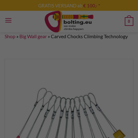
Skip
GRATIS VERSAND ab
€ 100,- *
to
content
0
Shop
»
Big Wall gear
»
Carved Chocks Climbing Technology