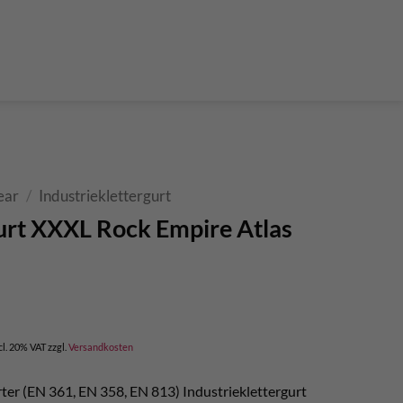
der Teleskop-Putzstöcke
Boulder accessories
Torque at expansion bolt
a climbing route
 and glue in bolt
What do expansion bolt think?
ear
/
Industrieklettergurt
gurt XXXL Rock Empire Atlas
urrent
rice
cl. 20% VAT
zzgl.
Versandkosten
:
 320,00.
erter (EN 361, EN 358, EN 813) Industrieklettergurt