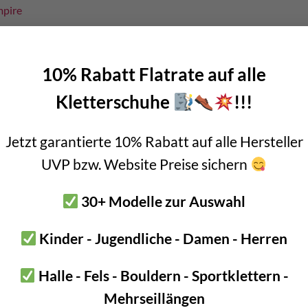
mpire
 Polyester, Stahl, Dural (gehärtetes Alu)
 L-XXL
10% Rabatt Flatrate auf alle
 54 – 65cm,
L-XXL: 60-80cm
Kletterschuhe
!!!
: 66-110cm,
L-XXL: 80-130cm
s 140kg), EN 358 (bis 150kg), EN 851 (bis 140kg)
Jetzt garantierte 10% Rabatt auf alle Hersteller
M 1894 Gramm, Gr. L-XXL 1915 Gramm
UVP bzw. Website Preise sichern
e Balg Gurtbänder für besten Tragekomfort
30+ Modelle zur Auswahl
e aus Dural: Brust, Hüftgurt und Rücken
ungsringe seitlich am Hüftgurt
Kinder - Jugendliche - Damen - Herren
n
gklemme wie z.B.
Petzl Croll
und weitere
Karabinier
wie
Petzl OK 
Halle - Fels - Bouldern - Sportklettern -
Schulterpolster
Mehrseillängen