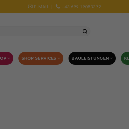
E-MAIL
+43 699 19083372
SHOP SERVICES
BAULEISTUNGEN
HOP
K
L AUSRÜSTUNG
BOULDERAUSRÜSTUNG
Abverkauf
Klettern
Chalkbag
Quickdraws
piton – Normal hook
 tool
Kletterführer
Kletterbekleidung
Klettergurte
tterschuhe
Kletterseil
Klettersteigsets
Klettertape
Reepschnur
Sicherungsbrillen
Selbstsicherungsschlinge
Eispickel
Eispickel Schutz
Hauen für Eisgeräte
Zubehör
ourengurte
LACD Biwaksack
Spaltenbergung
Steigeis
 hammer
Hand drill
Haulbag
Klemmkeile
Seilrol