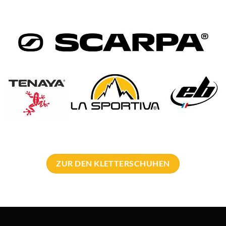
en an Beinschlaufen im Stehen anzuziehen
mbar – nur als Hüftgurt verwendbar
chen im Schultergurt für Messer, Handy,….
iteren Brustgurt Modellen von RE
ung
ch Rock Empire die Atlas Industrieklettergurt Serie vor.
ZUR DEN KLETTERSCHUHEN