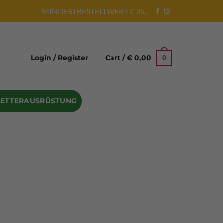
MINDESTBESTELLWERT € 35,-
Login / Register
Cart /
€
0,00
0
LETTERAUSRÜSTUNG
Abseilgeräte
Bandschlinge
Rock hammer
Geschenke für Kletterer
Climbing gloves
Kletterhelme
Kletter Trainingsbalken
Sicherungsgeräte
Seilsäcke
Seilrollen
 Eispickel – Eisgeräte
Eisschrauben
en
Steigeisen Ersatzteile – Zubehör
len
Skyhook Climbing