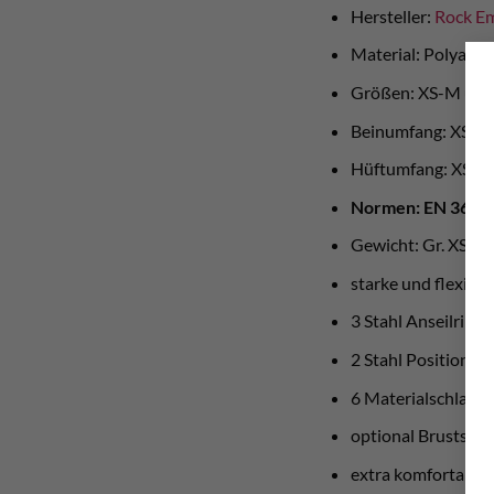
Hersteller:
Rock E
Material: Polyamid,
Größen: XS-M und
Beinumfang: XS-M:
Hüftumfang: XS-M
Normen: EN 361 (bi
Gewicht: Gr. XS-
starke und flexibl
3 Stahl Anseilring
2 Stahl Positionier
6 Materialschlaufe
optional Bruststei
extra komfortable 