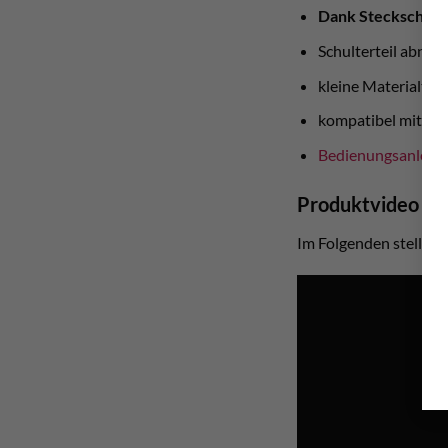
Dank Steckschnall
Schulterteil abneh
kleine Materialtas
kompatibel mit we
Bedienungsanleit
Produktvideo
Im Folgenden stellt eu