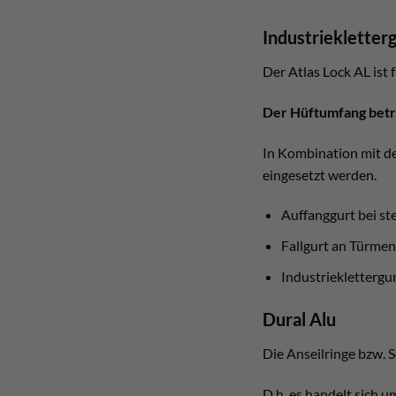
Industriekletter
Der Atlas Lock AL ist
Der Hüftumfang beträ
In Kombination mit der
eingesetzt werden.
Auffanggurt bei s
Fallgurt an Türmen
Industriekletterg
Dural Alu
Die Anseilringe bzw. 
D.h. es handelt sich u