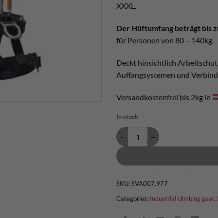
XXXL.
Der Hüftumfang beträgt bis z
für Personen von 80 – 140kg.
Deckt hinsichtlich Arbeitschut
Auffangsystemen und Verbind
Versandkostenfrei bis 2kg in
In stock
Industrieklettergurt XXXL Rock E
SKU:
SVA007.977
Categories:
Industrial climbing gear
,