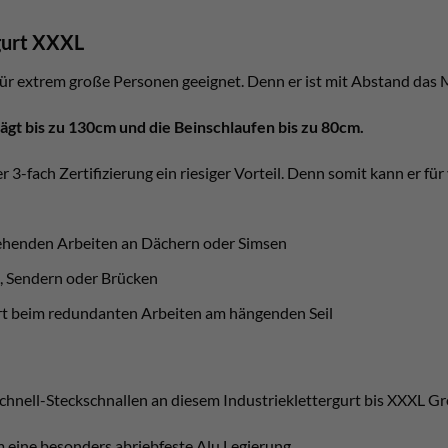
gurt XXXL
 für extrem große Personen geeignet. Denn er ist mit Abstand das
gt bis zu 130cm und die Beinschlaufen bis zu 80cm.
 3-fach Zertifizierung ein riesiger Vorteil. Denn somit kann er für 
tehenden Arbeiten an Dächern oder Simsen
, Sendern oder Brücken
urt beim redundanten Arbeiten am hängenden Seil
Schnell-Steckschnallen an diesem Industrieklettergurt bis XXXL Gr
m eine besonders abriebfeste Alu Legierung.