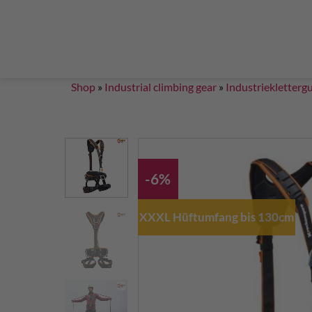
Steigklemmen – Seilklemmen
Boulder brushes
Chalkbag Bouldern
Chalk Klettern
Termine
EN 959 – UIAA 123 expansion bolt Standard
G
Set up a climbing route with expansion bolt
Set
Shop
»
Industrial climbing gear
»
Industriekletterg
-6%
XXXL Hüftumfang bis 130cm