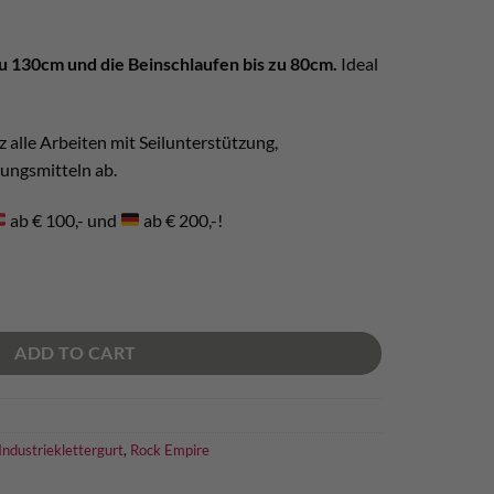
u 130cm und die Beinschlaufen bis zu 80cm.
Ideal
z alle Arbeiten mit Seilunterstützung,
ungsmitteln ab.
ab € 100,- und
ab € 200,-!
mpire Atlas Uni AL Lock quantity
ADD TO CART
Industrieklettergurt
,
Rock Empire