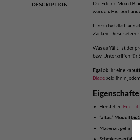
Die Edelrid Mixed Bla
DESCRIPTION
werden. Hierbei hande
Hierzu hat die Haue e
Zacken. Diese setzen s
Was auffällt, ist der 
bzw. Untergriffen für 
Egal ob ihr eine kapu
Blade
seid ihr in jedem
Eigenschafte
Hersteller:
Edelrid
“altes” Modell bis
Material: gehärtete
Schmiedeverfahren: