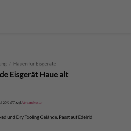
der Teleskop-Putzstöcke
Boulder accessories
Torque at expansion bolt
a climbing route
 and glue in bolt
What do expansion bolt think?
ung
/
Hauen für Eisgeräte
de Eisgerät Haue alt
cl. 20% VAT
zzgl.
Versandkosten
xed und Dry Tooling Gelände. Passt auf Edelrid