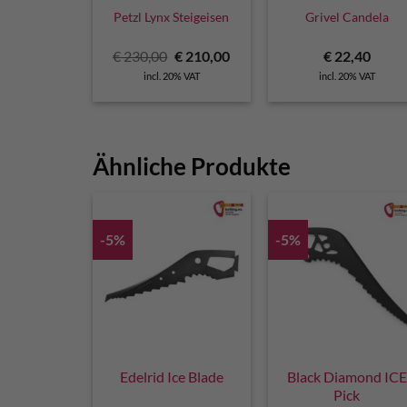
Petzl Lynx Steigeisen
Grivel Candela
Original
Current
€
230,00
€
210,00
€
22,40
price
price
incl. 20% VAT
incl. 20% VAT
was:
is:
€ 230,00.
€ 210,00.
Ähnliche Produkte
-5%
-5%
Edelrid Ice Blade
Black Diamond ICE
Pick