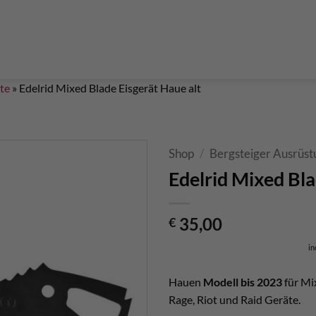
Boulderführer
Bouldermatten
Bouldertaschen
Boul
 Kurse & Buchung
Set up abseiling point
expansion bolt set
alvanic corrosion with expansion bolt
glue in bolt set
to bolt 
 up a climbing route with glue in bolt
Steel qualities at expansion bolt
te
»
Edelrid Mixed Blade Eisgerät Haue alt
Shop
/
Bergsteiger Ausrüst
Edelrid Mixed Bla
35,00
€
in
Hauen
Modell bis 2023
für Mi
Rage, Riot und Raid Geräte.