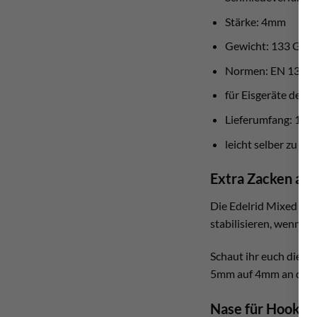
Stärke: 4mm
Gewicht: 133 Gr
Normen: EN 13089
für Eisgeräte der R
Lieferumfang: 1 Kl
leicht selber zu mo
Extra Zacken auf
Die Edelrid Mixed Bla
stabilisieren, wenn ma
Schaut ihr euch die G
5mm auf 4mm an der S
Nase für Hooks 