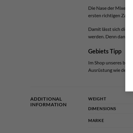
Die Nase der Mixed Bla
ersten richtigen Zahn
Damit lässt sich die K
werden. Denn dann pas
Gebiets Tipp
Im Shop unseres befr
Ausrüstung wie der Ede
ADDITIONAL
WEIGHT
INFORMATION
DIMENSIONS
MARKE