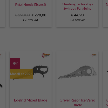
Climbing Technology
Petzl Nomic Eisgerät
B
Swhippy Fangleine
Original
Current
€
290,00
€
270,00
€
44,90
price
price
incl. 20% VAT
incl. 20% VAT
was:
is:
€ 290,00.
€ 270,00.
-5%
Modell ab 2024
Edelrid Mixed Blade
Grivel Razor Ice Vario
Blade
M