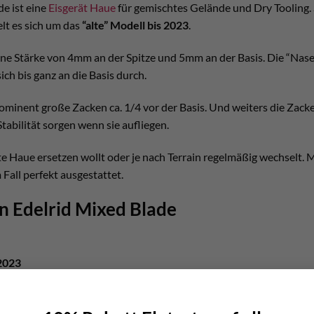
de ist eine
Eisgerät Haue
für gemischtes Gelände und Dry Tooling. S
lt es sich um das
“alte” Modell bis 2023
.
ine Stärke von 4mm an der Spitze und 5mm an der Basis. Die “Nase”
ich bis ganz an die Basis durch.
prominent große Zacken ca. 1/4 vor der Basis. Und weiters die Zacke
Stabilität sorgen wenn sie aufliegen.
tte Haue ersetzen wollt oder je nach Terrain regelmäßig wechselt.
 Fall perfekt ausgestattet.
n Edelrid Mixed Blade
 2023
r Stahl
 gelasert aus Stahlblech