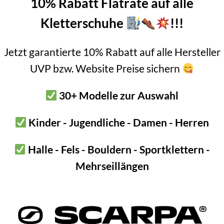
10% Rabatt Flatrate auf alle
Kletterschuhe
!!!
amm
 – UIAA 152
Jetzt garantierte 10% Rabatt auf alle Hersteller
UVP bzw. Website Preise sichern
age, Riot und Raid Serie
inge
30+ Modelle zur Auswahl
ntieren
Kinder - Jugendliche - Damen - Herren
 der Haue
de hat prominente große Zacken sowohl auf der Oberseite als auch 
Halle - Fels - Bouldern - Sportklettern -
n Hooks hält bzw. Untergriffe nutzt.
Mehrseillängen
eometrie der Haue genau an, so erkennt ihr sicher auch die schmäl
pitze zu.
geformt