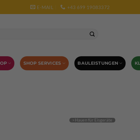
E-MAIL
+43 699 19083372
SHOP SERVICES
BAULEISTUNGEN
HOP
K
L AUSRÜSTUNG
BOULDERAUSRÜSTUNG
Abverkauf
Klettern
Chalkbag
Quickdraws
piton – Normal hook
 tool
Kletterführer
Kletterbekleidung
Klettergurte
tterschuhe
Kletterseil
Klettersteigsets
Klettertape
Reepschnur
Sicherungsbrillen
Selbstsicherungsschlinge
Eispickel
Eispickel Schutz
Hauen für Eisgeräte
Zubehör
ourengurte
LACD Biwaksack
Spaltenbergung
Steigeis
 hammer
Hand drill
Haulbag
Klemmkeile
Seilrol