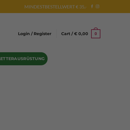
MINDESTBESTELLWERT € 35,-
Login / Register
Cart /
€
0,00
0
LETTERAUSRÜSTUNG
Abseilgeräte
Bandschlinge
Rock hammer
Geschenke für Kletterer
Climbing gloves
Kletterhelme
Kletter Trainingsbalken
Sicherungsgeräte
Seilsäcke
Seilrollen
 Eispickel – Eisgeräte
Eisschrauben
en
Steigeisen Ersatzteile – Zubehör
len
Skyhook Climbing