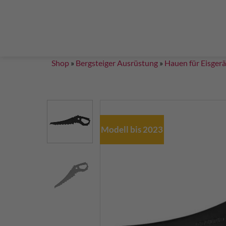
Steigklemmen – Seilklemmen
Boulder brushes
Chalkbag Bouldern
Chalk Klettern
Termine
EN 959 – UIAA 123 expansion bolt Standard
G
Set up a climbing route with expansion bolt
Set
Shop
»
Bergsteiger Ausrüstung
»
Hauen für Eisgerä
Modell bis 2023