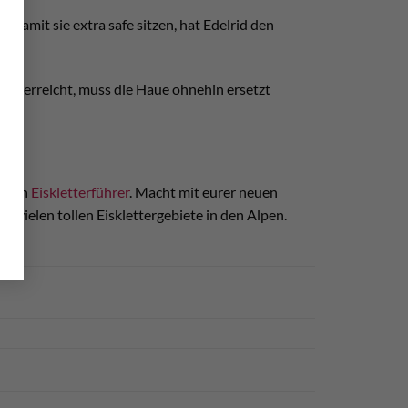
. Damit sie extra safe sitzen, hat Edelrid den
acken erreicht, muss die Haue ohnehin ersetzt
hl an
Eiskletterführer
. Macht mit eurer neuen
r vielen tollen Eisklettergebiete in den Alpen.