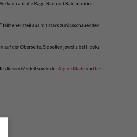
ie kann auf alle Rage, Riot und Raid montiert
 fällt eher steil aus mit stark zurückschauenden
n auf der Oberseite. Sie sollen jeweils bei Hooks
 Mit diesem Modell sowie der
Alpine Blade
und
Ice
×