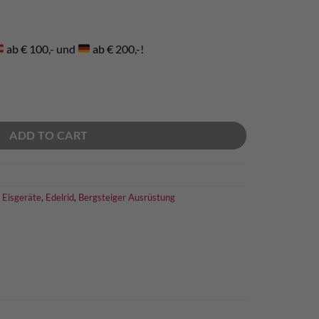
ab € 100,- und
ab € 200,-!
 alt quantity
ADD TO CART
 Eisgeräte
,
Edelrid
,
Bergsteiger Ausrüstung