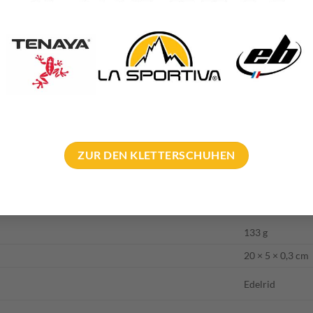
de ist eher steil gehalten. Ideal also für Hooks im felsigen Gelände
 weiter nach hinten gegeben.
linge auch gut ein paar Mal nachschleifen. Ist der erste größere z
st die Geometrie des Eisgerätes nicht mehr.
eundeten Unternehmens TMMS Shop findet ihr eine große Auswa
ZUR DEN KLETTERSCHUHEN
lrid Mixed Blade doch gleich mal einen legendären Trip in eines de
133 g
20 × 5 × 0,3 cm
Edelrid