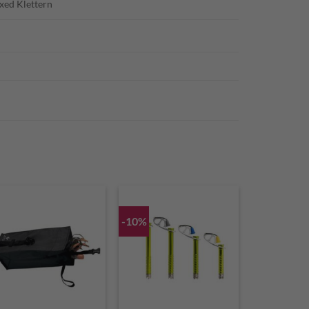
ixed Klettern
-10%