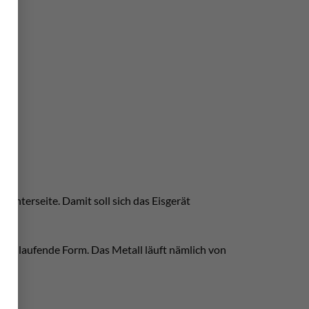
Unterseite. Damit soll sich das Eisgerät
er zulaufende Form. Das Metall läuft nämlich von