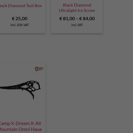
Black Diamond
lack Diamond Tool Box
Ultralight Ice Screw
€
25,00
€
81,00
–
€
84,00
incl. 20% VAT
incl. VAT
Camp X-Dream X-All
ountain Omni Haue