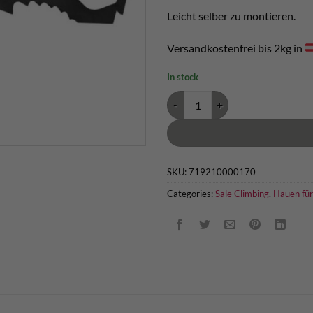
Leicht selber zu montieren.
Versandkostenfrei bis 2kg in
In stock
Edelrid Mixed Blade Eisgerät Haue
SKU:
719210000170
Categories:
Sale Climbing
,
Hauen für