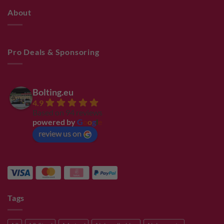
About
Pro Deals & Sponsoring
Bolting.eu
4.9
Based on 94 reviews
powered by
G
o
o
g
l
e
review us on
Tags