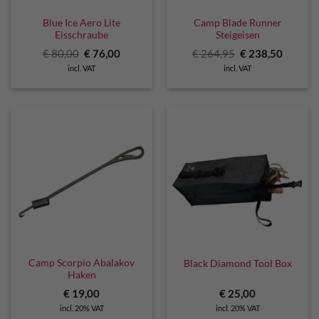
Blue Ice Aero Lite
Camp Blade Runner
Eisschraube
Steigeisen
Original
Current
Original
Curren
€
80,00
€
76,00
€
264,95
€
238,50
price
price
price
price
incl. VAT
incl. VAT
was:
is:
was:
is:
€ 80,00.
€ 76,00.
€ 264,95.
€ 238,5
Camp Scorpio Abalakov
Black Diamond Tool Box
Haken
€
19,00
€
25,00
incl. 20% VAT
incl. 20% VAT