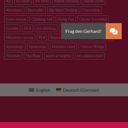
A2
A2 Steel
A4 steel
Alpine climbing
Alpine route
Aluminum
Bestseller
Big Wall Climbing
Canyoning
Cave rescue
Climbing hall
Flying Fox
Glacier travelling
Granite
HCR
Ice climbing
Inox
M8
M10
M12
Mountain rescue
PLX
Rappelling
Sandstone
Slacklining
Speleology
Speleology
Stainless steel
Tibetan Bridge
Titanium
Top Rope
work at heights
zinc plated steel
English
Deutsch
(
German
)