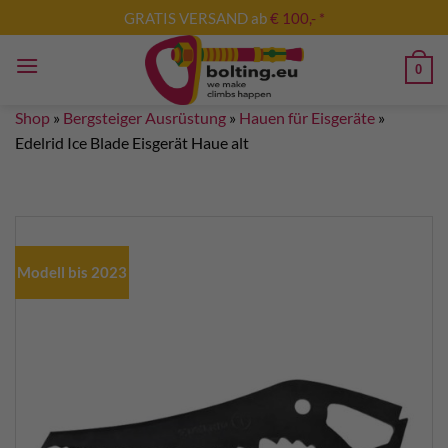
Skip
GRATIS VERSAND ab
€ 100,- *
to
content
0
Shop
»
Bergsteiger Ausrüstung
»
Hauen für Eisgeräte
»
Edelrid Ice Blade Eisgerät Haue alt
Modell bis 2023