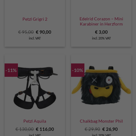
Edelrid Corazon – Mini
Petzl Grigri 2
Karabiner in Herzform
Original
Current
€
95,00
€
90,00
€
3,00
price
price
incl. VAT
incl. 20% VAT
was:
is:
€ 95,00.
€ 90,00.
-11%
-10%
Petzl Aquila
Chalkbag Monster Phil
Original
Current
Original
Current
€
130,00
€
116,00
€
29,90
€
26,90
price
price
price
price
incl. VAT
incl. 20% VAT