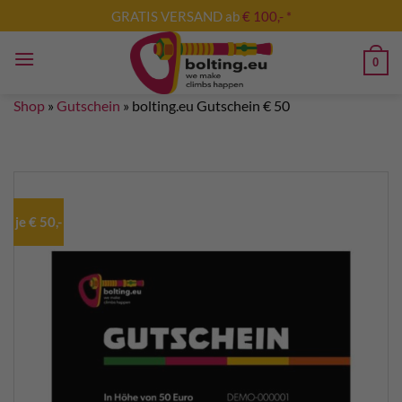
Skip
GRATIS VERSAND ab
€ 100,- *
to
content
0
Shop
»
Gutschein
»
bolting.eu Gutschein € 50
je € 50,-