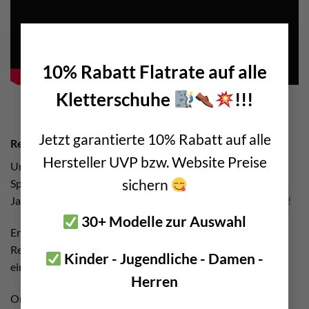
×
10% Rabatt Flatrate auf alle
Kletterschuhe
!!!
Jetzt garantierte 10% Rabatt auf alle
Rechtliche Infos zum Klettershop Gutschein
Hersteller UVP bzw. Website Preise
Unser Voucher ist lt. Empfehlung unserer Handels
sichern
Spartenvertretung in der Wirtschaftkammer Österreich 3
Jahre ab Ausstellungsdatum gültig. Alle Infos:
HIER klicken!
30+ Modelle zur Auswahl
Er kann nicht in bar abgelöst werden und auch kein
Restguthaben ausbezahlt werden. D.h. er ist vollständig
Kinder - Jugendliche - Damen -
einzulösen.
Herren
Online kann er nicht mit einer möglichen Rabattaktion