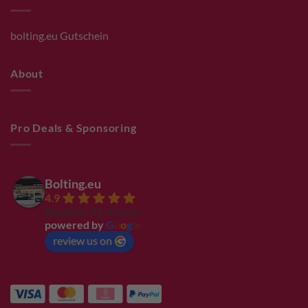
bolting.eu Gutschein
About
Pro Deals & Sponsoring
Bolting.eu
4.9
Based on 94 reviews
powered by
G
o
o
g
l
e
review us on