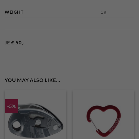
WEIGHT
1 g
JE € 50,-
YOU MAY ALSO LIKE…
-5%