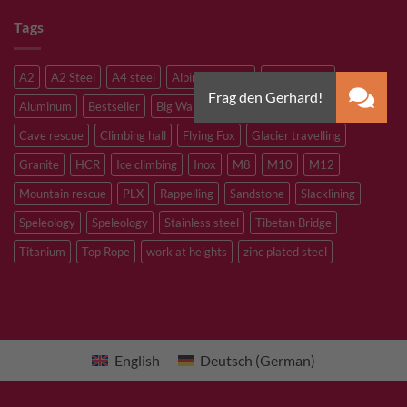
Tags
A2
A2 Steel
A4 steel
Alpine climbing
Alpine route
Aluminum
Bestseller
Big Wall Climbing
Canyoning
Cave rescue
Climbing hall
Flying Fox
Glacier travelling
Granite
HCR
Ice climbing
Inox
M8
M10
M12
Mountain rescue
PLX
Rappelling
Sandstone
Slacklining
Speleology
Speleology
Stainless steel
Tibetan Bridge
Titanium
Top Rope
work at heights
zinc plated steel
English
Deutsch
(
German
)