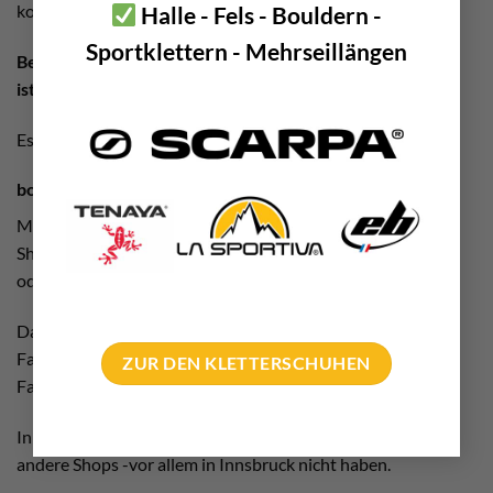
kombiniert werden.
Halle - Fels - Bouldern -
Sportklettern - Mehrseillängen
Beachtet! Eine Rücknahme eines gekauften Gutscheines
ist NICHT möglich.
Es gelten die
AGB´s
von bolting.eu.
bolting.eu Gutschein – nach Herzenslaune shoppen!
Mit diesem Geschenk können Kletterer nach Herzenslaune
Shoppen. Entweder in unserem Klettershop in Innsbruck
oder in der ganzen Welt in unserem Online Store.
Das erwartet unsere Kunden. Ein kleines, sympathisches
Fachgeschäft mit riesiger Hardware Auswahl und super
ZUR DEN KLETTERSCHUHEN
Fachberatung.
In allen Belangen des Alpinismus findet man bei uns, was
andere Shops -vor allem in Innsbruck nicht haben.