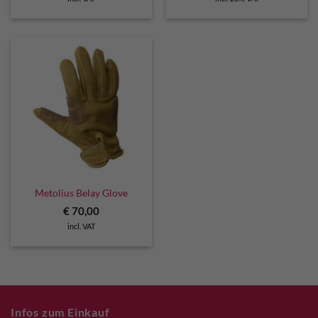
was:
is:
was:
is:
€ 130,00.
€ 116,00.
€ 29,90.
€ 26,90.
Metolius Belay Glove
€
70,00
incl. VAT
Infos zum Einkauf