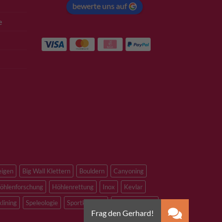
bewerte uns auf
e
eigen
Big Wall Klettern
Bouldern
Canyoning
öhlenforschung
Höhlenrettung
Inox
Kevlar
klining
Speleologie
Sportklettern
Tibetan Bridge