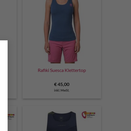
×
Rafiki Suesca Klettertop
€
45,00
inkl. MwSt.