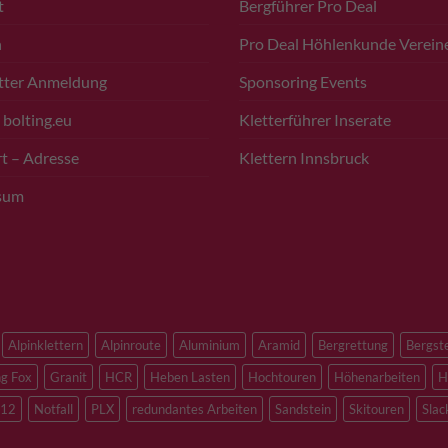
t
Bergführer Pro Deal
n
Pro Deal Höhlenkunde Verein
tter Anmeldung
Sponsoring Events
 bolting.eu
Kletterführer Inserate
t – Adresse
Klettern Innsbruck
sum
Alpinklettern
Alpinroute
Aluminium
Aramid
Bergrettung
Bergst
ng Fox
Granit
HCR
Heben Lasten
Hochtouren
Höhenarbeiten
H
12
Notfall
PLX
redundantes Arbeiten
Sandstein
Skitouren
Slac