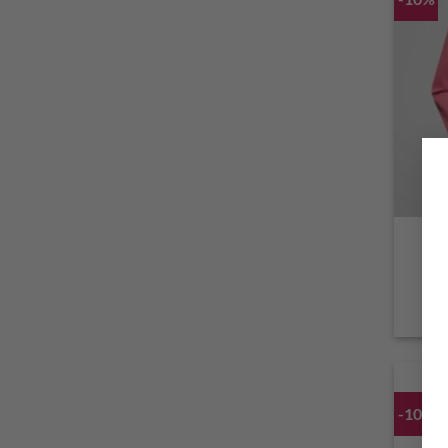
La
-10%