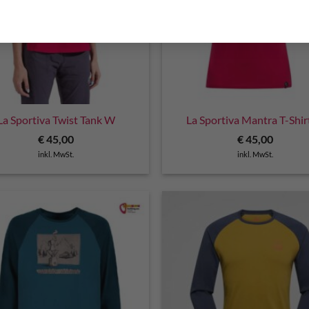
La Sportiva Twist Tank W
La Sportiva Mantra T-Shi
€
45,00
€
45,00
inkl. MwSt.
inkl. MwSt.