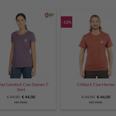
-12%
llaz Gandia E Ciao Damen T-
Chillaz E Ciao Herren
Shirt
Ursprünglicher
Aktueller
Ursprüngli
Akt
€
49,90
€
44,00
€
49,90
€
44,00
Preis
Preis
Preis
Pre
inkl. MwSt.
inkl. MwSt.
war:
ist:
war:
ist:
€ 49,90
€ 44,00.
€ 49,90
€ 4