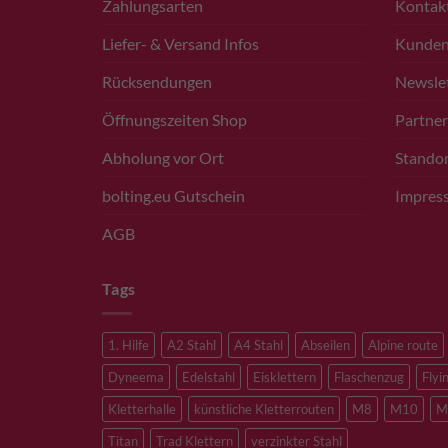
Zahlungsarten
Kontak
Liefer- & Versand Infos
Kunde
Rücksendungen
Newsle
Öffnungszeiten Shop
Partner
Abholung vor Ort
Standor
bolting.eu Gutschein
Impres
AGB
Tags
1. Hilfe
A2 Stahl
A4 Stahl
Abseilen
Alpine route
Dyneema
Edelstahl
Eisklettern
Flaschenzug
Flyi
Kletterhalle
künstliche Kletterrouten
M8
M10
M
Titan
Trad Klettern
verzinkter Stahl