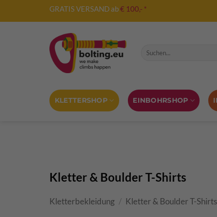
Zum
GRATIS VERSAND ab
€ 100,- *
Inhalt
springen
Suche nach:
KLETTERSHOP
EINBOHRSHOP
Kletter & Boulder T-Shirts
Kletterbekleidung
/
Kletter & Boulder T-Shirt