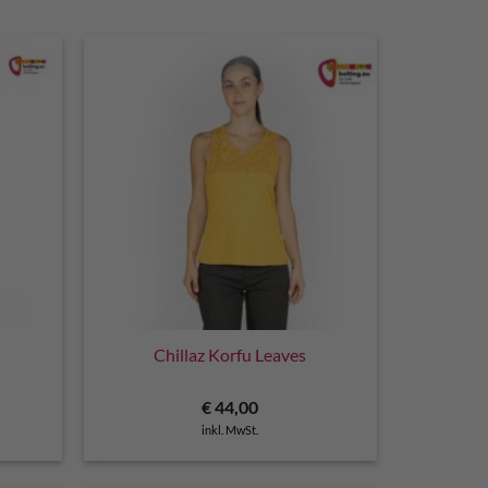
Chillaz Korfu Leaves
cher
ueller
€
44,00
is
inkl. MwSt.
4,00.