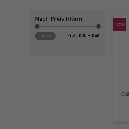
Nach Preis filtern
-12%
Min. Preis
Max. Preis
Preis:
€ 10
—
€ 60
FILTER
Chi