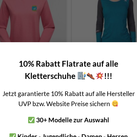
10% Rabatt Flatrate auf alle
 Sportiva Moon Climb Long
Rafiki Finale Lady
Kletterschuhe
!!!
Sleeve Woman
Ursprünglicher
Aktueller
€
50,00
€
45,00
€
45,00
Preis
Preis
Jetzt garantierte 10% Rabatt auf alle Hersteller
inkl. MwSt.
inkl. MwSt.
war:
ist:
€ 50,00
€ 45,00.
UVP bzw. Website Preise sichern
30+ Modelle zur Auswahl
-10%
Kinder - Jugendliche - Damen - Herren