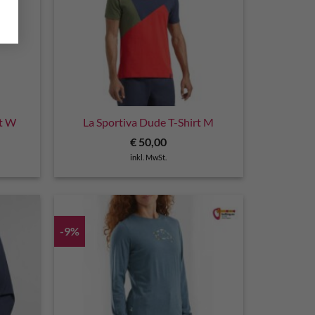
rt W
La Sportiva Dude T-Shirt M
€
50,00
inkl. MwSt.
-9%