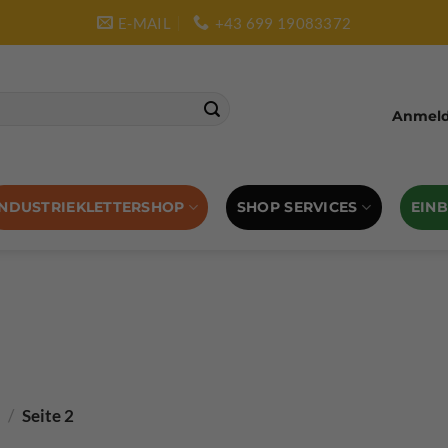
E-MAIL
+43 699 19083372
Anmelde
SHOP SERVICES
EIN
INDUSTRIEKLETTERSHOP
s
/
Seite 2