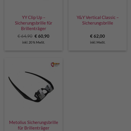
YY Clip Up –
Y&Y Vertical Classic –
Sicherungsbrille für
Sicherungsbrille
Brillenträger
Ursprünglicher
Aktueller
€
64,90
€
60,90
€
62,00
Preis
Preis
inkl. 20 % MwSt.
inkl. MwSt.
war:
ist:
€ 64,90
€ 60,90.
Metolius Sicherungsbrille
für Brillenträger