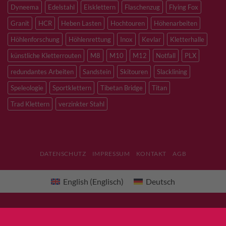
Dyneema
Edelstahl
Eisklettern
Flaschenzug
Flying Fox
Granit
HCR
Heben Lasten
Hochtouren
Höhenarbeiten
Höhlenforschung
Höhlenrettung
Inox
Kevlar
Kletterhalle
künstliche Kletterrouten
M8
M10
M12
Notfall
PLX
redundantes Arbeiten
Sandstein
Skitouren
Slacklining
Speleologie
Sportklettern
Tibetan Bridge
Titan
Trad Klettern
verzinkter Stahl
DATENSCHUTZ
IMPRESSUM
KONTAKT
AGB
English
(
Englisch
)
Deutsch