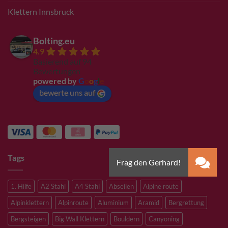
Klettern Innsbruck
Bolting.eu
4.9
Basierend auf 94
Bewertungen
powered by
G
o
o
g
l
e
bewerte uns auf
Tags
1. Hilfe
A2 Stahl
A4 Stahl
Abseilen
Alpine route
Alpinklettern
Alpinroute
Aluminium
Aramid
Bergrettung
Bergsteigen
Big Wall Klettern
Bouldern
Canyoning