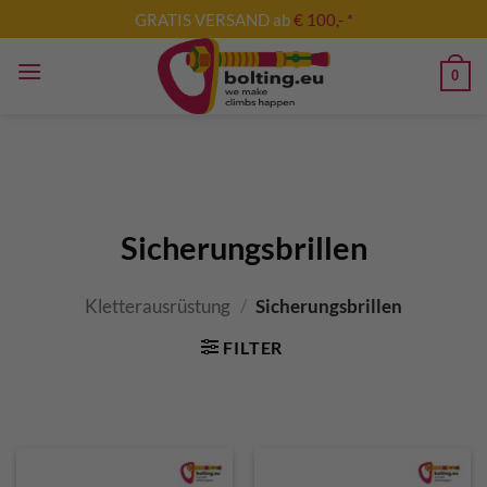
Zum
GRATIS VERSAND ab
€ 100,- *
Inhalt
springen
0
Sicherungsbrillen
Kletterausrüstung
/
Sicherungsbrillen
FILTER