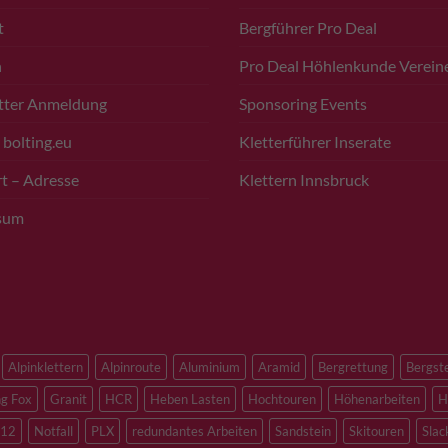
t
Bergführer Pro Deal
n
Pro Deal Höhlenkunde Verein
tter Anmeldung
Sponsoring Events
 bolting.eu
Kletterführer Inserate
t – Adresse
Klettern Innsbruck
sum
Alpinklettern
Alpinroute
Aluminium
Aramid
Bergrettung
Bergst
ng Fox
Granit
HCR
Heben Lasten
Hochtouren
Höhenarbeiten
H
12
Notfall
PLX
redundantes Arbeiten
Sandstein
Skitouren
Slac