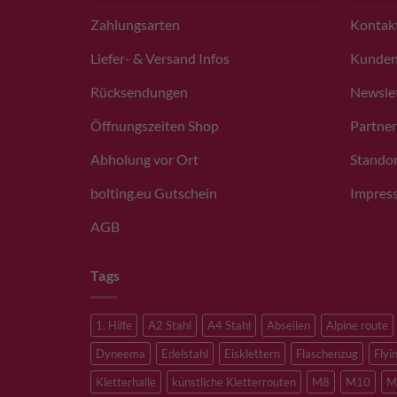
Zahlungsarten
Kontak
Liefer- & Versand Infos
Kunde
Rücksendungen
Newsle
Öffnungszeiten Shop
Partner
Abholung vor Ort
Standor
bolting.eu Gutschein
Impres
AGB
Tags
1. Hilfe
A2 Stahl
A4 Stahl
Abseilen
Alpine route
Dyneema
Edelstahl
Eisklettern
Flaschenzug
Flyi
Kletterhalle
künstliche Kletterrouten
M8
M10
M