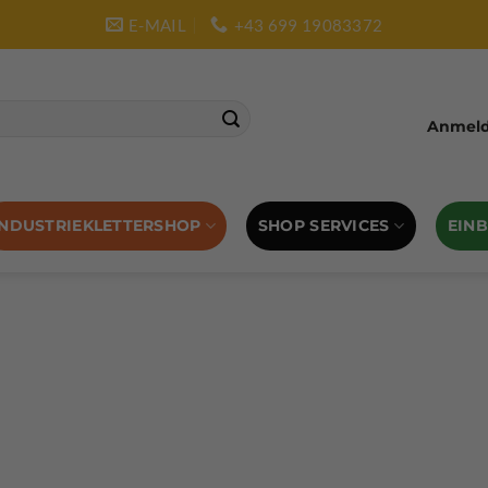
E-MAIL
+43 699 19083372
Anmelde
SHOP SERVICES
EIN
INDUSTRIEKLETTERSHOP