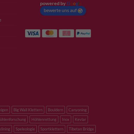
powered by
G
o
o
g
l
e
bewerte uns auf
e
eigen
Big Wall Klettern
Bouldern
Canyoning
öhlenforschung
Höhlenrettung
Inox
Kevlar
klining
Speleologie
Sportklettern
Tibetan Bridge