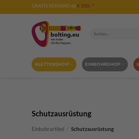
Zum
GRATIS VERSAND ab
€ 100,- *
Inhalt
springen
Suche nach:
KLETTERSHOP
EINBOHRSHOP
Schutzausrüstung
Einbohrartikel
/
Schutzausrüstung