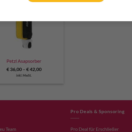
Petzl Asapsorber
€
36,00
–
€
42,00
inkl. MwSt.
Pro Deals & Sponsoring
.eu Team
Pro Deal für Erschließer