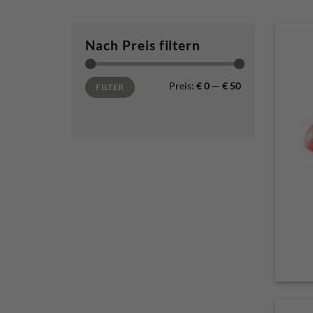
Nach Preis filtern
Min. Preis
Max. Preis
Preis:
€ 0
—
€ 50
FILTER