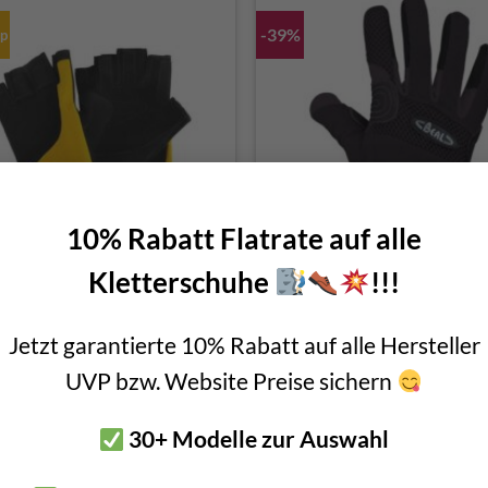
-39%
pp
10% Rabatt Flatrate auf alle
Kletterschuhe
!!!
inging Rock Falconer 3/4
Beal Rope Tech Glove
Kletterhandschuhe
Jetzt garantierte 10% Rabatt auf alle Hersteller
Ursprüngli
Akt
€
19,90
€
32,90
€
20,00
Preis
Pre
inkl. MwSt.
inkl. MwSt.
UVP bzw. Website Preise sichern
war:
ist:
€ 32,90
€ 2
30+ Modelle zur Auswahl
-8%