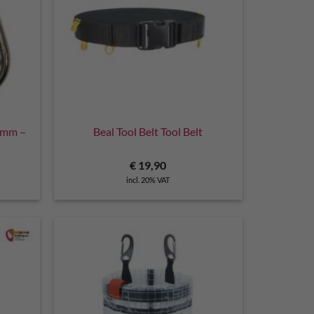
10mm –
Beal Tool Belt Tool Belt
rrent
€
19,90
ce
incl. 20% VAT
9,90.