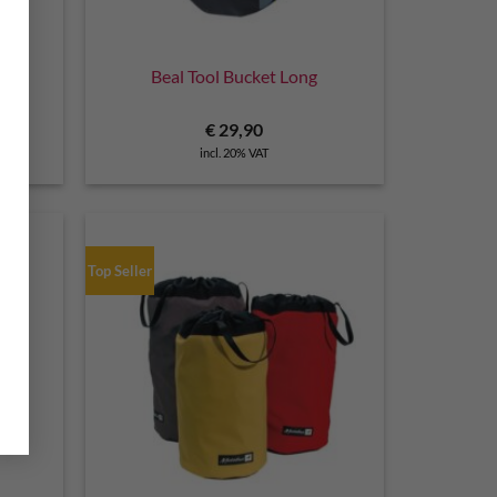
k
Beal Tool Bucket Long
€
29,90
incl. 20% VAT
Top Seller