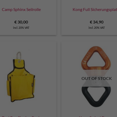
Camp Sphinx Seilrolle
Kong Full Sicherungspla
€
30,00
€
34,90
incl. 20% VAT
incl. 20% VAT
OUT OF STOCK