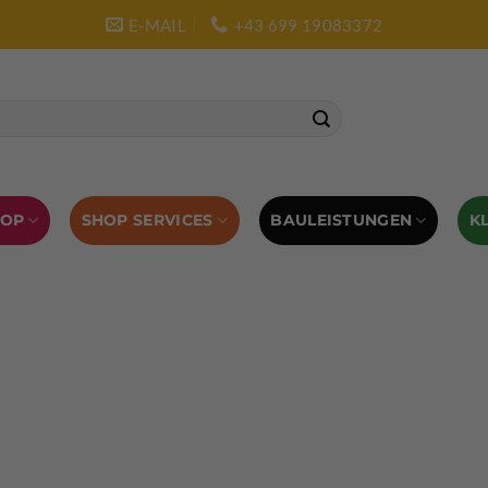
E-MAIL
+43 699 19083372
SHOP SERVICES
BAULEISTUNGEN
HOP
K
L AUSRÜSTUNG
BOULDERAUSRÜSTUNG
Abverkauf
Klettern
Chalkbag
Quickdraws
piton – Normal hook
 tool
Kletterführer
Kletterbekleidung
Klettergurte
tterschuhe
Kletterseil
Klettersteigsets
Klettertape
Reepschnur
Sicherungsbrillen
Selbstsicherungsschlinge
Eispickel
Eispickel Schutz
Hauen für Eisgeräte
Zubehör
ourengurte
LACD Biwaksack
Spaltenbergung
Steigeis
 hammer
Hand drill
Haulbag
Klemmkeile
Seilrol