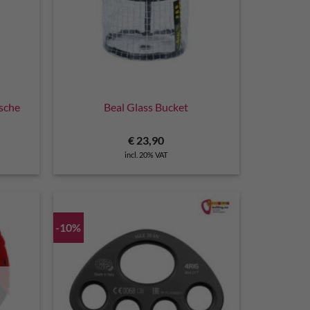
sche
Beal Glass Bucket
€
23,90
incl. 20% VAT
-10%