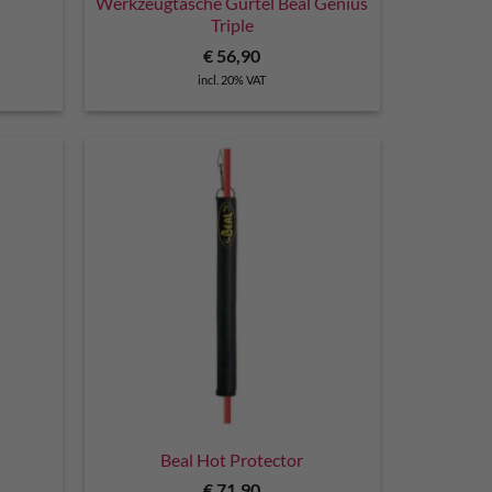
Werkzeugtasche Gürtel Beal Genius
Triple
€
56,90
incl. 20% VAT
Beal Hot Protector
€
71,90