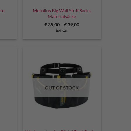
tte
Metolius Big Wall Stuff Sacks
Materialsäcke
€
35,00
–
€
39,00
incl. VAT
OUT OF STOCK