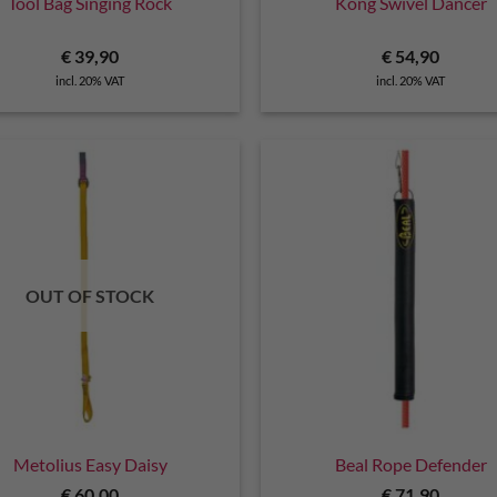
Tool Bag Singing Rock
Kong Swivel Dancer
€
39,90
€
54,90
incl. 20% VAT
incl. 20% VAT
OUT OF STOCK
Metolius Easy Daisy
Beal Rope Defender
€
60,00
€
71,90