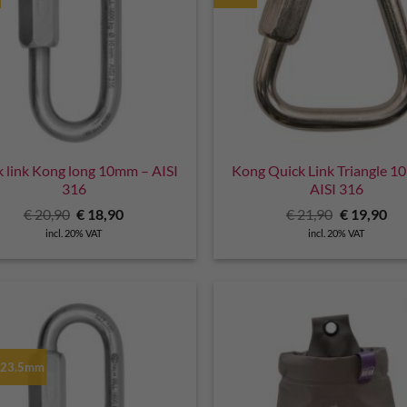
k link Kong long 10mm – AISI
Kong Quick Link Triangle 
316
AISI 316
Original
Current
Original
Cu
€
20,90
€
18,90
€
21,90
€
19,90
price
price
price
pri
incl. 20% VAT
incl. 20% VAT
was:
is:
was:
is:
€ 20,90.
€ 18,90.
€ 21,90.
€ 1
 23.5mm