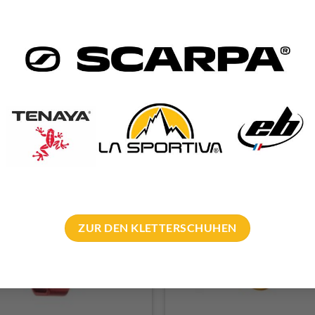
ttleiter Klettern – Foot Loop
Beal Rope Out Seilsac
Climbing Technology
€
29,90
€
29,90
incl. 20% VAT
incl. 20% VAT
Top Seller
ZUR DEN KLETTERSCHUHEN