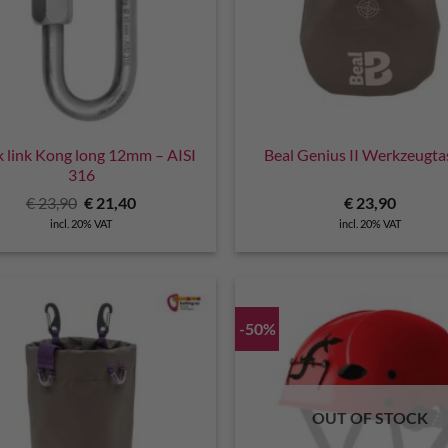
k link Kong long 12mm – AISI
Beal Genius II Werkzeugta
316
Original
Current
€
23,90
€
21,40
€
23,90
price
price
incl. 20% VAT
incl. 20% VAT
was:
is:
€ 23,90.
€ 21,40.
-50%
OUT OF STOCK