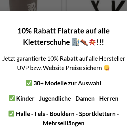
10% Rabatt Flatrate auf alle
Beal Tool Bucket
Kletterhelm Fixe
Kletterschuhe
!!!
Original
Cu
€
23,90
€
49,90
€
25,00
price
pri
incl. 20% VAT
incl. VAT
was:
is:
€ 49,90.
€ 2
Jetzt garantierte 10% Rabatt auf alle Hersteller
UVP bzw. Website Preise sichern
30+ Modelle zur Auswahl
Kinder - Jugendliche - Damen - Herren
Halle - Fels - Bouldern - Sportklettern -
Mehrseillängen