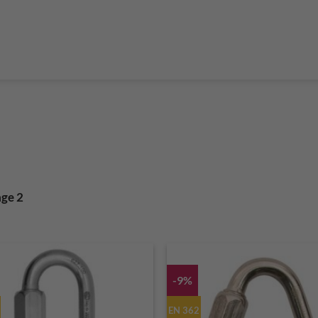
Boulderführer
Bouldermatten
Bouldertaschen
Boul
 Kurse & Buchung
Set up abseiling point
expansion bolt set
alvanic corrosion with expansion bolt
glue in bolt set
to bolt 
 up a climbing route with glue in bolt
Steel qualities at expansion bolt
ge 2
-9%
EN 362