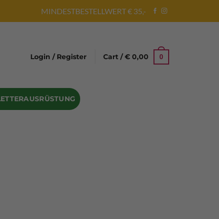
MINDESTBESTELLWERT € 35,-
Login / Register
Cart /
€
0,00
0
LETTERAUSRÜSTUNG
Abseilgeräte
Bandschlinge
Rock hammer
Geschenke für Kletterer
Climbing gloves
Kletterhelme
Kletter Trainingsbalken
Sicherungsgeräte
Seilsäcke
Seilrollen
 Eispickel – Eisgeräte
Eisschrauben
en
Steigeisen Ersatzteile – Zubehör
len
Skyhook Climbing