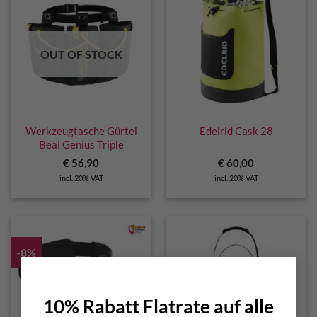
OUT OF STOCK
Werkzeugtasche Gürtel
Edelrid Cask 28
Beal Genius Triple
€
56,90
€
60,00
incl. 20% VAT
incl. 20% VAT
-8%
×
10% Rabatt Flatrate auf alle