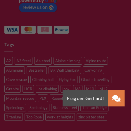
powered by
G
o
o
g
l
e
review us on
Tags
A2
A2 Steel
A4 steel
Alpine climbing
Alpine route
Aluminum
Bestseller
Big Wall Climbing
Canyoning
Cave rescue
Climbing hall
Flying Fox
Glacier travelling
Granite
HCR
Ice climbing
Inox
M8
M10
M12
Mountain rescue
PLX
Rappelling
Sandstone
Slacklining
Speleology
Speleology
Stainless steel
Tibetan Bridge
Titanium
Top Rope
work at heights
zinc plated steel