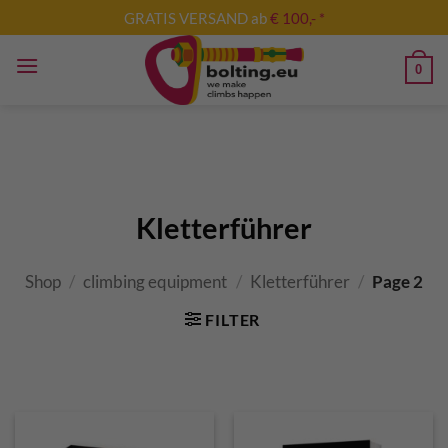
Skip
GRATIS VERSAND ab
€ 100,- *
to
content
0
Kletterführer
Shop
/
climbing equipment
/
Kletterführer
/
Page 2
FILTER