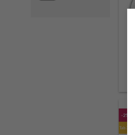
P
-2%
Tab 3m