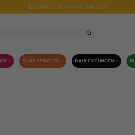
E-MAIL
+43 699 19083372
SHOP SERVICES
BAULEISTUNGEN
HOP
K
L AUSRÜSTUNG
BOULDERAUSRÜSTUNG
Abverkauf
Klettern
Chalkbag
Quickdraws
piton – Normal hook
 tool
Kletterführer
Kletterbekleidung
Klettergurte
tterschuhe
Kletterseil
Klettersteigsets
Klettertape
Reepschnur
Sicherungsbrillen
Selbstsicherungsschlinge
Eispickel
Eispickel Schutz
Hauen für Eisgeräte
Zubehör
ourengurte
LACD Biwaksack
Spaltenbergung
Steigeis
 hammer
Hand drill
Haulbag
Klemmkeile
Seilrol