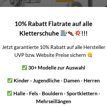
10% Rabatt Flatrate auf alle
Kletterschuhe
!!!
etzl Coeur Bolt Stainless
A4 steel bolting value pack 
Jetzt garantierte 10% Rabatt auf alle Hersteller
superlight” – 50 x 8mm tab a
UVP bzw. Website Preise sichern
56mm bolt
Original
C
€
124,90
–
€
144,90
€
209,50
€
204,50
price
pr
incl. VAT
incl. 20% VAT
30+ Modelle zur Auswahl
was:
is
€ 209,50.
€ 
Kinder - Jugendliche - Damen - Herren
-2%
Halle - Fels - Bouldern - Sportklettern -
Mehrseillängen
m
Tab 3mm