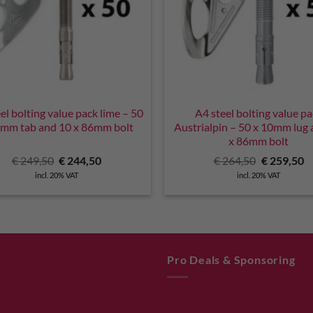
el bolting value pack lime – 50
A4 steel bolting value p
0mm tab and 10 x 86mm bolt
Austrialpin – 50 x 10mm lug
x 86mm bolt
Original
Current
Original
C
€
249,50
€
244,50
€
264,50
€
259,50
price
price
price
pr
incl. 20% VAT
incl. 20% VAT
was:
is:
was:
is
€ 249,50.
€ 244,50.
€ 264,50.
€ 
Pro Deals & Sponsoring