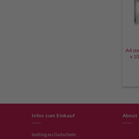
A4 ste
x 1
Infos zum Einkauf
About
bolting.eu Gutschein