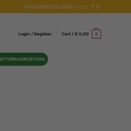
MINDESTBESTELLWERT € 35,-
Login / Register
Cart /
€
0,00
0
LETTERAUSRÜSTUNG
Abseilgeräte
Bandschlinge
Rock hammer
Geschenke für Kletterer
Climbing gloves
Kletterhelme
Kletter Trainingsbalken
Sicherungsgeräte
Seilsäcke
Seilrollen
 Eispickel – Eisgeräte
Eisschrauben
en
Steigeisen Ersatzteile – Zubehör
len
Skyhook Climbing