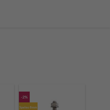
der Teleskop-Putzstöcke
Boulder accessories
Torque at expansion bolt
a climbing route
 and glue in bolt
What do expansion bolt think?
-2%
Speleo 8mm