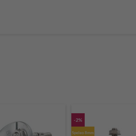
Boulderführer
Bouldermatten
Bouldertaschen
Boul
 Kurse & Buchung
Set up abseiling point
expansion bolt set
alvanic corrosion with expansion bolt
glue in bolt set
to bolt 
 up a climbing route with glue in bolt
Steel qualities at expansion bolt
-2%
Speleo 8mm