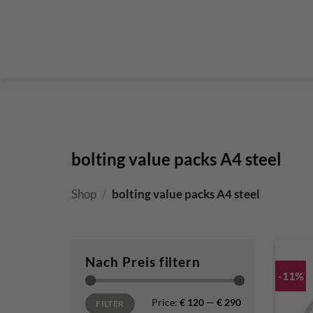
Steigklemmen – Seilklemmen
Boulder brushes
Chalkbag Bouldern
Chalk Klettern
Termine
EN 959 – UIAA 123 expansion bolt Standard
G
Set up a climbing route with expansion bolt
Set
bolting value packs A4 steel
Shop
/
bolting value packs A4 steel
Nach Preis filtern
-11%
Min price
Max price
Price:
€ 120
—
€ 290
FILTER