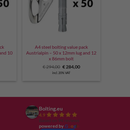
ack
A4 steel bolting value pack
 and 10
Austrialpin – 50 x 12mm lug and 12
x 86mm bolt
urrent
Original
Current
€
294,00
€
284,00
ice
price
price
incl. 20% VAT
:
was:
is:
259,50.
€ 294,00.
€ 284,00.
Bolting.eu
4.9
Based on 94 reviews
powered by
G
o
o
g
l
e