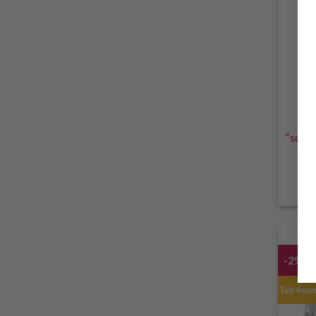
A
“super
-2%
Tab 4m